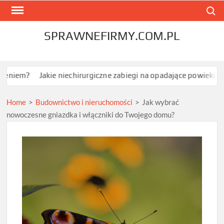
Skip
Search
to
content
SPRAWNEFIRMY.COM.PL
Jakie niechirurgiczne zabiegi na opadające powieki w Grodzisku
Home
>
Budownictwo i nieruchomości
>
Jak wybrać
nowoczesne gniazdka i włączniki do Twojego domu?