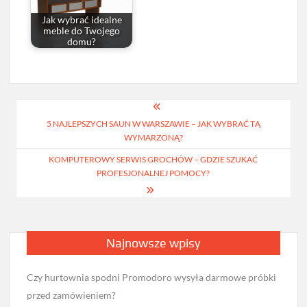
Jak wybrać idealne
meble do Twojego
domu?
Nawigacja
5 NAJLEPSZYCH SAUN W WARSZAWIE – JAK WYBRAĆ TĄ
wpisu
WYMARZONĄ?
KOMPUTEROWY SERWIS GROCHÓW – GDZIE SZUKAĆ
PROFESJONALNEJ POMOCY?
Najnowsze wpisy
Czy hurtownia spodni Promodoro wysyła darmowe próbki
przed zamówieniem?