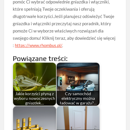
pomóc Ci wybrać odpowiednie gniazdka i włączniki,
które spełniają Twoje oczekiwania i oferują
długotrwałe korzyści.Jeśli planujesz odświeżyć Twoje
gniazdka i włączniki przeczytaj nasz poradnik, który
pomoże Ci w wyborze właściwych rozwiązań dla
swojego domu! Kliknij teraz, aby dowiedzieć się więcej
:
https://www.rhombus.pl/
.
Powiązane treści:
Jakie korzyści płyną z
Czy samochód
wyboru nowoczesnych
elektryczny można
gniazdek…
ładować w garażu?…