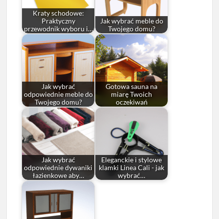
Kraty schodowe:
Praktyczny
Jak wybrać meble do
przewodnik wyboru i…
Twojego domu?
Jak wybrać
Gotowa sauna na
odpowiednie meble do
miarę Twoich
Twojego domu?
oczekiwań
Jak wybrać
Eleganckie i stylowe
odpowiednie dywaniki
klamki Linea Cali - jak
łazienkowe aby…
wybrać…