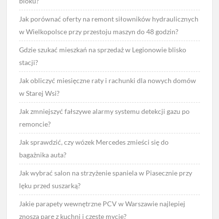
bloku?
Jak porównać oferty na remont siłowników hydraulicznych
w Wielkopolsce przy przestoju maszyn do 48 godzin?
Gdzie szukać mieszkań na sprzedaż w Legionowie blisko
stacji?
Jak obliczyć miesięczne raty i rachunki dla nowych domów
w Starej Wsi?
Jak zmniejszyć fałszywe alarmy systemu detekcji gazu po
remoncie?
Jak sprawdzić, czy wózek Mercedes zmieści się do
bagażnika auta?
Jak wybrać salon na strzyżenie spaniela w Piasecznie przy
lęku przed suszarką?
Jakie parapety wewnętrzne PCV w Warszawie najlepiej
znoszą parę z kuchni i częste mycie?