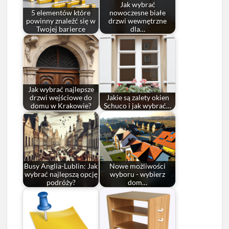
Jak wybrać
5 elementów które
nowoczesne białe
powinny znaleźć się w
drzwi wewnętrzne
Twojej barierce
dla…
Jak wybrać najlepsze
drzwi wejściowe do
Jakie są zalety okien
domu w Krakowie?
Schuco i jak wybrać…
Busy Anglia-Lublin: Jak
Nowe możliwości
wybrać najlepszą opcję
wyboru - wybierz
podróży?
dom…