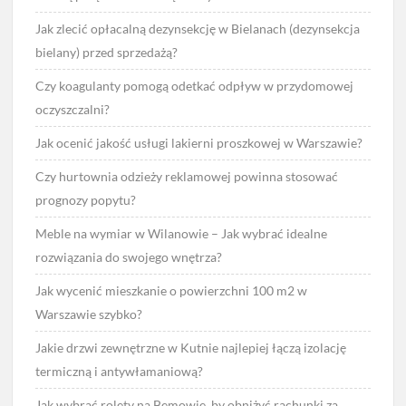
Jak zlecić opłacalną dezynsekcję w Bielanach (dezynsekcja
bielany) przed sprzedażą?
Czy koagulanty pomogą odetkać odpływ w przydomowej
oczyszczalni?
Jak ocenić jakość usługi lakierni proszkowej w Warszawie?
Czy hurtownia odzieży reklamowej powinna stosować
prognozy popytu?
Meble na wymiar w Wilanowie – Jak wybrać idealne
rozwiązania do swojego wnętrza?
Jak wycenić mieszkanie o powierzchni 100 m2 w
Warszawie szybko?
Jakie drzwi zewnętrzne w Kutnie najlepiej łączą izolację
termiczną i antywłamaniową?
Jak wybrać rolety na Bemowie, by obniżyć rachunki za