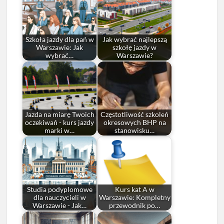
Szkoła jazdy dla pań w
Jak wybrać najlepszą
Warszawie: Jak
szkołę jazdy w
wybrać…
Warszawie?
Jazda na miarę Twoich
Częstotliwość szkoleń
oczekiwań - kurs jazdy
okresowych BHP na
marki w…
stanowisku…
Studia podyplomowe
Kurs kat A w
dla nauczycieli w
Warszawie: Kompletny
Warszawie - Jak…
przewodnik po…