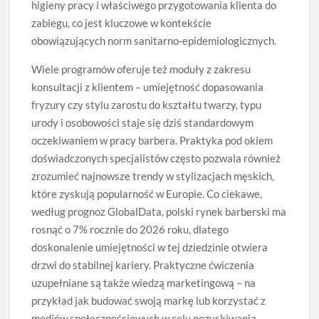
higieny pracy i właściwego przygotowania klienta do
zabiegu, co jest kluczowe w kontekście
obowiązujących norm sanitarno-epidemiologicznych.
Wiele programów oferuje też moduły z zakresu
konsultacji z klientem – umiejętność dopasowania
fryzury czy stylu zarostu do kształtu twarzy, typu
urody i osobowości staje się dziś standardowym
oczekiwaniem w pracy barbera. Praktyka pod okiem
doświadczonych specjalistów często pozwala również
zrozumieć najnowsze trendy w stylizacjach męskich,
które zyskują popularność w Europie. Co ciekawe,
według prognoz GlobalData, polski rynek barberski ma
rosnąć o 7% rocznie do 2026 roku, dlatego
doskonalenie umiejętności w tej dziedzinie otwiera
drzwi do stabilnej kariery. Praktyczne ćwiczenia
uzupełniane są także wiedzą marketingową – na
przykład jak budować swoją markę lub korzystać z
mediów społecznościowych w celu pozyskiwania