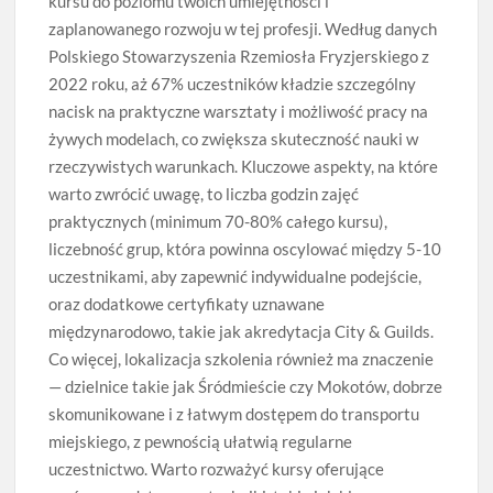
kursu do poziomu twoich umiejętności i
zaplanowanego rozwoju w tej profesji. Według danych
Polskiego Stowarzyszenia Rzemiosła Fryzjerskiego z
2022 roku, aż 67% uczestników kładzie szczególny
nacisk na praktyczne warsztaty i możliwość pracy na
żywych modelach, co zwiększa skuteczność nauki w
rzeczywistych warunkach. Kluczowe aspekty, na które
warto zwrócić uwagę, to liczba godzin zajęć
praktycznych (minimum 70-80% całego kursu),
liczebność grup, która powinna oscylować między 5-10
uczestnikami, aby zapewnić indywidualne podejście,
oraz dodatkowe certyfikaty uznawane
międzynarodowo, takie jak akredytacja City & Guilds.
Co więcej, lokalizacja szkolenia również ma znaczenie
— dzielnice takie jak Śródmieście czy Mokotów, dobrze
skomunikowane i z łatwym dostępem do transportu
miejskiego, z pewnością ułatwią regularne
uczestnictwo. Warto rozważyć kursy oferujące