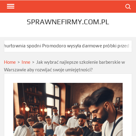
Skip
Search
to
content
SPRAWNEFIRMY.COM.PL
spodni Promodoro wysyła darmowe próbki przed zamówieniem?
Home
>
Inne
>
Jak wybrać najlepsze szkolenie barberskie w
Warszawie aby rozwijać swoje umiejętności?