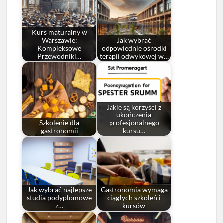
Kurs maturalny w
Warszawie:
Jak wybrać
Kompleksowe
odpowiednie ośrodki
Przewodniki…
terapii odwykowej w…
Jakie są korzyści z
ukończenia
Szkolenie dla
profesjonalnego
gastronomii
kursu…
Jak wybrać najlepsze
Gastronomia wymaga
studia podyplomowe
ciągłych szkoleń i
z…
kursów