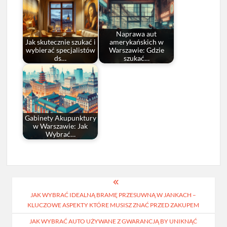
Naprawa aut
Jak skutecznie szukać i
amerykańskich w
wybierać specjalistów
Warszawie: Gdzie
ds…
szukać…
Gabinety Akupunktury
w Warszawie: Jak
Wybrać…
Nawigacja
JAK WYBRAĆ IDEALNĄ BRAMĘ PRZESUWNĄ W JANKACH –
wpisu
KLUCZOWE ASPEKTY KTÓRE MUSISZ ZNAĆ PRZED ZAKUPEM
JAK WYBRAĆ AUTO UŻYWANE Z GWARANCJĄ BY UNIKNĄĆ