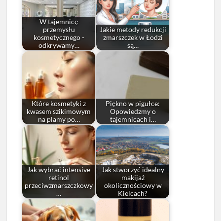
W tajemnicę
przemysłu
Jakie metody redukcji
kosmetycznego -
zmarszczek w Łodzi
odkrywamy…
są…
Które kosmetyki z
Piękno w pigułce:
kwasem szikimowym
Opowiedzmy o
na plamy po…
tajemnicach i…
Jak wybrać intensive
Jak stworzyć idealny
retinol
makijaż
przeciwzmarszczkowy
okolicznościowy w
…
Kielcach?