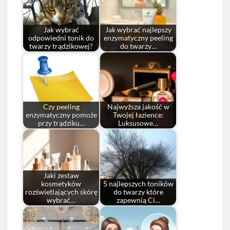
Jak wybrać
Jak wybrać najlepszy
odpowiedni tonik do
enzymatyczny peeling
twarzy trądzikowej?
do twarzy…
Czy peeling
Najwyższa jakość w
enzymatyczny pomoże
Twojej łazience:
przy trądziku…
Luksusowe…
Jaki zestaw
kosmetyków
5 najlepszych toników
rozświetlających skórę
do twarzy które
wybrać…
zapewnią Ci…