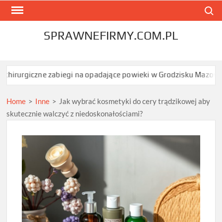
Skip
Search
to
content
SPRAWNEFIRMY.COM.PL
abiegi na opadające powieki w Grodzisku Mazowieckim dają najsz
Home
>
Inne
>
Jak wybrać kosmetyki do cery trądzikowej aby
skutecznie walczyć z niedoskonałościami?