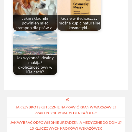
Jakie składniki
Gdzie w Bydgoszczy
powinien mieć
można kupić naturalne
szampon dla psów z…
kosmetyki…
Jak wykonać idealny
makijaż
okolicznościowy w
Kielcach?
Nawigacja
JAK SZYBKO I SKUTECZNIE NAPRAWIĆ KRAN W WARSZAWIE?
wpisu
PRAKTYCZNE PORADY DLA KAŻDEGO
JAK WYBRAĆ ODPOWIEDNIE URZĄDZENIA MEDYCZNE DO DOMU?
10 KLUCZOWYCH KROKÓW I WSKAZÓWEK