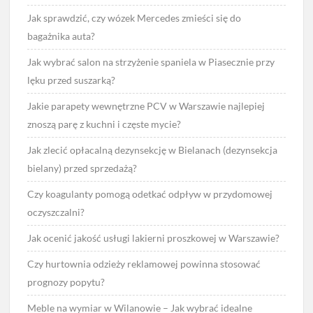
Jak sprawdzić, czy wózek Mercedes zmieści się do
bagażnika auta?
Jak wybrać salon na strzyżenie spaniela w Piasecznie przy
lęku przed suszarką?
Jakie parapety wewnętrzne PCV w Warszawie najlepiej
znoszą parę z kuchni i częste mycie?
Jak zlecić opłacalną dezynsekcję w Bielanach (dezynsekcja
bielany) przed sprzedażą?
Czy koagulanty pomogą odetkać odpływ w przydomowej
oczyszczalni?
Jak ocenić jakość usługi lakierni proszkowej w Warszawie?
Czy hurtownia odzieży reklamowej powinna stosować
prognozy popytu?
Meble na wymiar w Wilanowie – Jak wybrać idealne