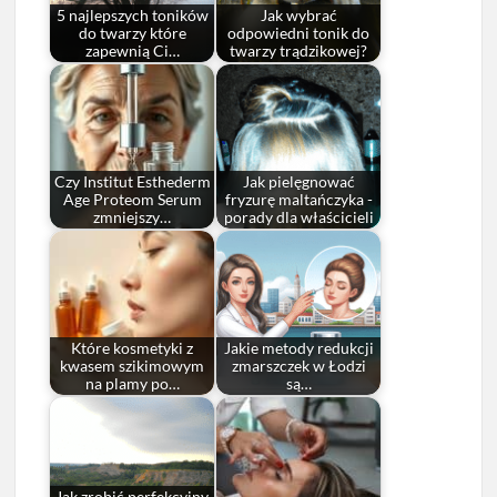
5 najlepszych toników
Jak wybrać
do twarzy które
odpowiedni tonik do
zapewnią Ci…
twarzy trądzikowej?
Czy Institut Esthederm
Jak pielęgnować
Age Proteom Serum
fryzurę maltańczyka -
zmniejszy…
porady dla właścicieli
Które kosmetyki z
Jakie metody redukcji
kwasem szikimowym
zmarszczek w Łodzi
na plamy po…
są…