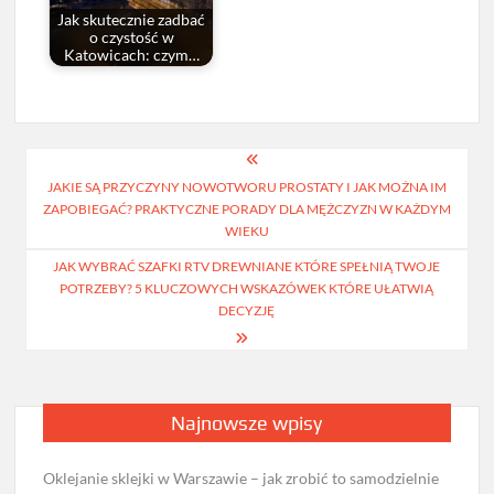
Jak skutecznie zadbać
o czystość w
Katowicach: czym…
Nawigacja
JAKIE SĄ PRZYCZYNY NOWOTWORU PROSTATY I JAK MOŻNA IM
wpisu
ZAPOBIEGAĆ? PRAKTYCZNE PORADY DLA MĘŻCZYZN W KAŻDYM
WIEKU
JAK WYBRAĆ SZAFKI RTV DREWNIANE KTÓRE SPEŁNIĄ TWOJE
POTRZEBY? 5 KLUCZOWYCH WSKAZÓWEK KTÓRE UŁATWIĄ
DECYZJĘ
Najnowsze wpisy
Oklejanie sklejki w Warszawie – jak zrobić to samodzielnie