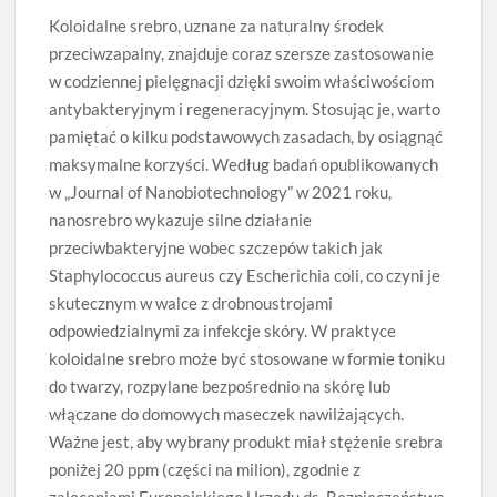
Koloidalne srebro, uznane za naturalny środek
przeciwzapalny, znajduje coraz szersze zastosowanie
w codziennej pielęgnacji dzięki swoim właściwościom
antybakteryjnym i regeneracyjnym. Stosując je, warto
pamiętać o kilku podstawowych zasadach, by osiągnąć
maksymalne korzyści. Według badań opublikowanych
w „Journal of Nanobiotechnology” w 2021 roku,
nanosrebro wykazuje silne działanie
przeciwbakteryjne wobec szczepów takich jak
Staphylococcus aureus czy Escherichia coli, co czyni je
skutecznym w walce z drobnoustrojami
odpowiedzialnymi za infekcje skóry. W praktyce
koloidalne srebro może być stosowane w formie toniku
do twarzy, rozpylane bezpośrednio na skórę lub
włączane do domowych maseczek nawilżających.
Ważne jest, aby wybrany produkt miał stężenie srebra
poniżej 20 ppm (części na milion), zgodnie z
zaleceniami Europejskiego Urzędu ds. Bezpieczeństwa