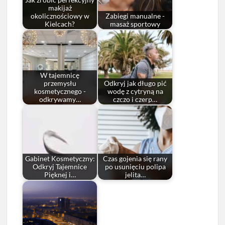
Jak zrobić perfekcyjny
makijaż
okolicznościowy w
Zabiegi manualne -
Kielcach?
masaż sportowy
W tajemnicę
przemysłu
Odkryj jak długo pić
kosmetycznego -
wodę z cytryną na
odkrywamy…
czczo i czerp…
Gabinet Kosmetyczny:
Czas gojenia się rany
Odkryj Tajemnice
po usunięciu polipa
Pięknej i…
jelita…