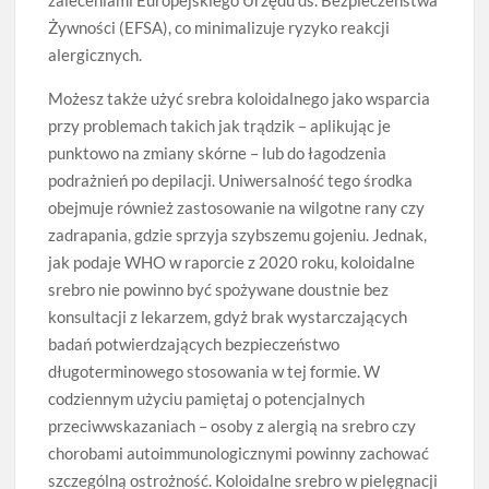
Żywności (EFSA), co minimalizuje ryzyko reakcji
alergicznych.
Możesz także użyć srebra koloidalnego jako wsparcia
przy problemach takich jak trądzik – aplikując je
punktowo na zmiany skórne – lub do łagodzenia
podrażnień po depilacji. Uniwersalność tego środka
obejmuje również zastosowanie na wilgotne rany czy
zadrapania, gdzie sprzyja szybszemu gojeniu. Jednak,
jak podaje WHO w raporcie z 2020 roku, koloidalne
srebro nie powinno być spożywane doustnie bez
konsultacji z lekarzem, gdyż brak wystarczających
badań potwierdzających bezpieczeństwo
długoterminowego stosowania w tej formie. W
codziennym użyciu pamiętaj o potencjalnych
przeciwwskazaniach – osoby z alergią na srebro czy
chorobami autoimmunologicznymi powinny zachować
szczególną ostrożność. Koloidalne srebro w pielęgnacji