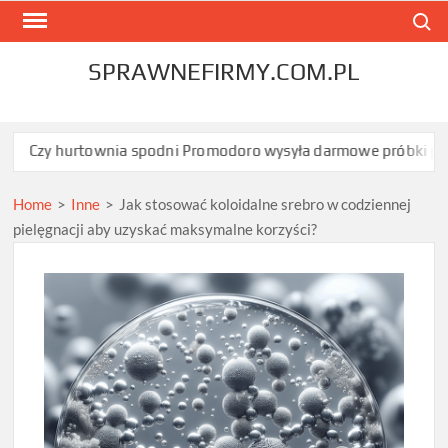
Skip
Search
to
content
SPRAWNEFIRMY.COM.PL
townia spodni Promodoro wysyła darmowe próbki przed zamówi
Home
>
Inne
>
Jak stosować koloidalne srebro w codziennej
pielęgnacji aby uzyskać maksymalne korzyści?