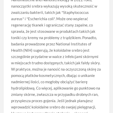
nanocząstki srebra wykazują wysoką skuteczność w
zwalczaniu bakterii, takich jak *Staphylococcus
aureus* i *Escherichia coli*. Może ono wspierać
regenerację tkanek i ograniczać stany zapalne, co
sprawia, że jest stosowane w produktach takich jak
toniki czy kremy na problemy z trądzikiem. Ponadto,
badania prowadzone przez National Institutes of
Health (NIH) sugerują, że koloidalne srebro jest
szczególnie przydatne w walce z infekcjami skórnymi
w miejscach trudno dostępnych, takich jak fałdy skóry.
W praktyce, można je nanosić na oczyszczoną skórę za
pomocą płatków kosmetycznych, dbając o unikanie
nadmiernej ilości, co mogłoby obciążyć barierę
hydrolipidową. Co więcej, aplikowanie go punktowo na
zmiany skórne, zwłaszcza w przypadku drobnych ran,
przyspiesza proces gojenia. Jeśli jednak planujesz
wprowadzić koloidalne srebro do swojej pielęgnacji,