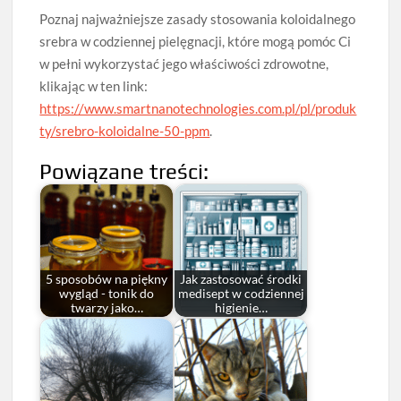
Poznaj najważniejsze zasady stosowania koloidalnego
srebra w codziennej pielęgnacji, które mogą pomóc Ci
w pełni wykorzystać jego właściwości zdrowotne,
klikając w ten link:
https://www.smartnanotechnologies.com.pl/pl/produk
ty/srebro-koloidalne-50-ppm
.
Powiązane treści:
5 sposobów na piękny
Jak zastosować środki
wygląd - tonik do
medisept w codziennej
twarzy jako…
higienie…