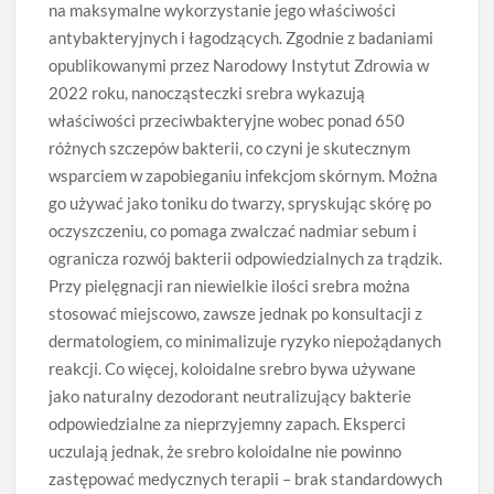
na maksymalne wykorzystanie jego właściwości
antybakteryjnych i łagodzących. Zgodnie z badaniami
opublikowanymi przez Narodowy Instytut Zdrowia w
2022 roku, nanocząsteczki srebra wykazują
właściwości przeciwbakteryjne wobec ponad 650
różnych szczepów bakterii, co czyni je skutecznym
wsparciem w zapobieganiu infekcjom skórnym. Można
go używać jako toniku do twarzy, spryskując skórę po
oczyszczeniu, co pomaga zwalczać nadmiar sebum i
ogranicza rozwój bakterii odpowiedzialnych za trądzik.
Przy pielęgnacji ran niewielkie ilości srebra można
stosować miejscowo, zawsze jednak po konsultacji z
dermatologiem, co minimalizuje ryzyko niepożądanych
reakcji. Co więcej, koloidalne srebro bywa używane
jako naturalny dezodorant neutralizujący bakterie
odpowiedzialne za nieprzyjemny zapach. Eksperci
uczulają jednak, że srebro koloidalne nie powinno
zastępować medycznych terapii – brak standardowych