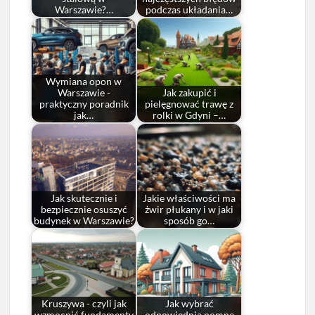
Warszawie?…
podczas układania…
Wymiana opon w
Warszawie -
Jak zakupić i
praktyczny poradnik
pielęgnować trawę z
jak…
rolki w Gdyni –…
Jak skutecznie i
Jakie właściwości ma
bezpiecznie osuszyć
żwir płukany i w jaki
budynek w Warszawie?
sposób go…
Kruszywa - czyli jak
Jak wybrać