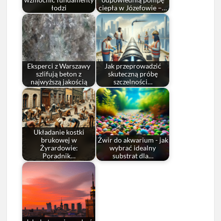
wzmocnić fundamenty
odpowiednią pompę
łodzi
ciepła w Józefowie –…
Eksperci z Warszawy
Jak przeprowadzić
szlifują beton z
skuteczną próbę
najwyższą jakością
szczelności…
Układanie kostki
brukowej w
Żwir do akwarium - jak
Żyrardowie:
wybrać idealny
Poradnik…
substrat dla…