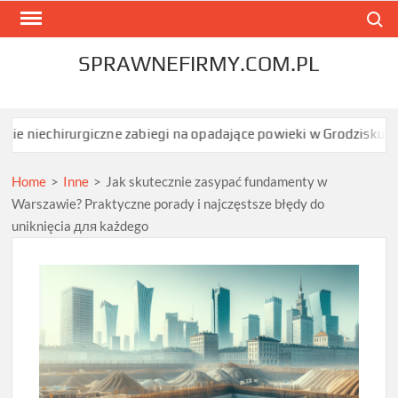
Skip
Search
to
content
SPRAWNEFIRMY.COM.PL
urgiczne zabiegi na opadające powieki w Grodzisku Mazowieckim d
Home
>
Inne
>
Jak skutecznie zasypać fundamenty w
Warszawie? Praktyczne porady i najczęstsze błędy do
uniknięcia для każdego