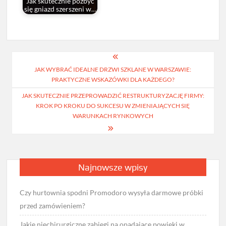
Jak skutecznie pozbyć
się gniazd szerszeni w…
Nawigacja
JAK WYBRAĆ IDEALNE DRZWI SZKLANE W WARSZAWIE:
wpisu
PRAKTYCZNE WSKAZÓWKI DLA KAŻDEGO?
JAK SKUTECZNIE PRZEPROWADZIĆ RESTRUKTURYZACJĘ FIRMY:
KROK PO KROKU DO SUKCESU W ZMIENIAJĄCYCH SIĘ
WARUNKACH RYNKOWYCH
Najnowsze wpisy
Czy hurtownia spodni Promodoro wysyła darmowe próbki
przed zamówieniem?
Jakie niechirurgiczne zabiegi na opadające powieki w