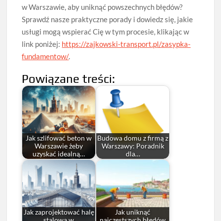
w Warszawie, aby uniknąć powszechnych błędów?
Sprawdź nasze praktyczne porady i dowiedz się, jakie
usługi mogą wspierać Cię w tym procesie, klikając w
link poniżej:
https://zajkowski-transport.pl/zasypka-
fundamentow/
.
Powiązane treści:
Jak szlifować beton w
Budowa domu z firmą z
Warszawie żeby
Warszawy: Poradnik
uzyskać idealną…
dla…
Jak zaprojektować halę
Jak uniknąć
stalową w
najczęstszych błędów