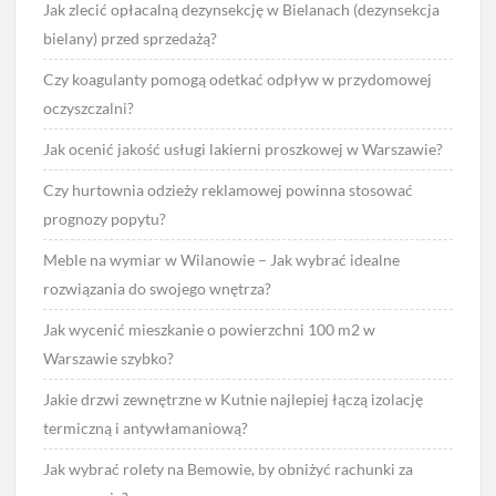
Jak zlecić opłacalną dezynsekcję w Bielanach (dezynsekcja
bielany) przed sprzedażą?
Czy koagulanty pomogą odetkać odpływ w przydomowej
oczyszczalni?
Jak ocenić jakość usługi lakierni proszkowej w Warszawie?
Czy hurtownia odzieży reklamowej powinna stosować
prognozy popytu?
Meble na wymiar w Wilanowie – Jak wybrać idealne
rozwiązania do swojego wnętrza?
Jak wycenić mieszkanie o powierzchni 100 m2 w
Warszawie szybko?
Jakie drzwi zewnętrzne w Kutnie najlepiej łączą izolację
termiczną i antywłamaniową?
Jak wybrać rolety na Bemowie, by obniżyć rachunki za