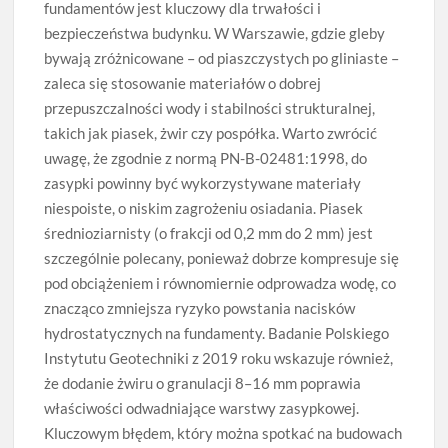
fundamentów jest kluczowy dla trwałości i
bezpieczeństwa budynku. W Warszawie, gdzie gleby
bywają zróżnicowane – od piaszczystych po gliniaste –
zaleca się stosowanie materiałów o dobrej
przepuszczalności wody i stabilności strukturalnej,
takich jak piasek, żwir czy pospółka. Warto zwrócić
uwagę, że zgodnie z normą PN-B-02481:1998, do
zasypki powinny być wykorzystywane materiały
niespoiste, o niskim zagrożeniu osiadania. Piasek
średnioziarnisty (o frakcji od 0,2 mm do 2 mm) jest
szczególnie polecany, ponieważ dobrze kompresuje się
pod obciążeniem i równomiernie odprowadza wodę, co
znacząco zmniejsza ryzyko powstania nacisków
hydrostatycznych na fundamenty. Badanie Polskiego
Instytutu Geotechniki z 2019 roku wskazuje również,
że dodanie żwiru o granulacji 8–16 mm poprawia
właściwości odwadniające warstwy zasypkowej.
Kluczowym błędem, który można spotkać na budowach