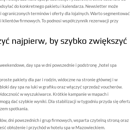
 odsyłać do konkretnego pakietu i kalendarza. Newsletter może
i ograniczonych terminów i oferty dla lojalnych. Warto segmentować
u i klientów firmowych. To podnosi współczynnik rezerwacji przy
żyć najpierw, by szybko zwiększyć
weekendowe, day spa w dni powszednie i podstronę „hotel spa
proste pakiety dla par i rodzin, widoczne na stronie głównej i w
bloki day spa na luki w grafiku oraz włączyć sprzedaż voucherów.
idoczność w wyszukiwarce. Krótkie kampanie w mapach i
ogą dać szybkie wyniki. Dla stabilizacji w tygodniu przyda się ofert
szem spotkania.
w, dni powszednich i grup firmowych, wsparta czytelną stroną oraz
ieść obłożenie i przychód w hotelu spa w Mazowieckiem.