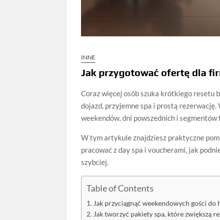
INNE
Jak przygotować ofertę dla f
Coraz więcej osób szuka krótkiego resetu 
dojazd, przyjemne spa i prostą rezerwację. 
weekendów, dni powszednich i segmentów 
W tym artykule znajdziesz praktyczne pomys
pracować z day spa i voucherami, jak podni
szybciej.
Table of Contents
Jak przyciągnąć weekendowych gości do h
Jak tworzyć pakiety spa, które zwiększą 