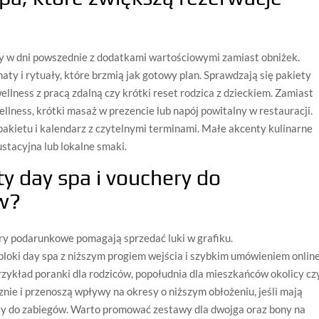
ty w dni powszednie z dodatkami wartościowymi zamiast obniżek.
ty i rytuały, które brzmią jak gotowy plan. Sprawdzają się pakiety
ellness z pracą zdalną czy krótki reset rodzica z dzieckiem. Zamiast
llness, krótki masaż w prezencie lub napój powitalny w restauracji.
akietu i kalendarz z czytelnymi terminami. Małe akcenty kulinarne
stacyjna lub lokalne smaki.
ty day spa i vouchery do
w?
ry podarunkowe pomagają sprzedać luki w grafiku.
bloki day spa z niższym progiem wejścia i szybkim umówieniem online
rzykład poranki dla rodziców, popołudnia dla mieszkańców okolicy cz
znie i przenoszą wpływy na okresy o niższym obłożeniu, jeśli mają
łaty do zabiegów. Warto promować zestawy dla dwojga oraz bony na