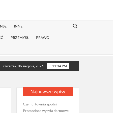
Search for:
ANSE
INNE
ŚĆ
PRZEMYSŁ
PRAWO
 rekonwalescencji?
Jak sprawdzić opinie firmy przeprowadzkow
czwartek, 06 sierpnia, 2026
3:11:36 PM
Najnowsze wpisy
Czy hurtownia spodni
Promodoro wysyła darmowe