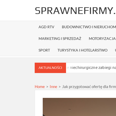
Skip
SPRAWNEFIRMY.
to
content
AGD RTV
BUDOWNICTWO I NIERUCHOM
MARKETING I SPRZEDAŻ
MOTORYZACJA 
SPORT
TURYSTYKA I HOTELARSTWO
 zamówieniem?
Jakie niechirurgiczne zabiegi na opadające pow
AKTUALNOŚCI
Home
>
Inne
>
Jak przygotować ofertę dla fir