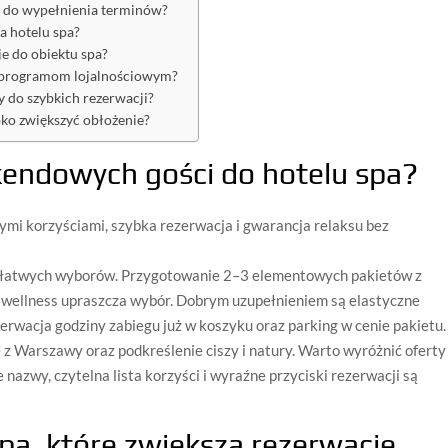
ry do wypełnienia terminów?
a hotelu spa?
je do obiektu spa?
i programom lojalnościowym?
y do szybkich rezerwacji?
bko zwiększyć obłożenie?
kendowych gości do hotelu spa?
nymi korzyściami, szybka rezerwacja i gwarancja relaksu bez
a łatwych wyborów. Przygotowanie 2–3 elementowych pakietów z
y wellness upraszcza wybór. Dobrym uzupełnieniem są elastyczne
rwacja godziny zabiegu już w koszyku oraz parking w cenie pakietu.
 z Warszawy oraz podkreślenie ciszy i natury. Warto wyróżnić oferty
te nazwy, czytelna lista korzyści i wyraźne przyciski rezerwacji są
spa, które zwiększą rezerwacje