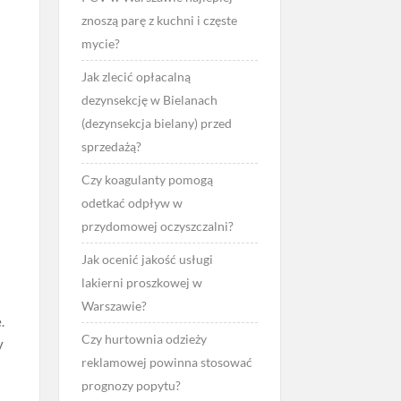
znoszą parę z kuchni i częste
mycie?
Jak zlecić opłacalną
dezynsekcję w Bielanach
(dezynsekcja bielany) przed
sprzedażą?
Czy koagulanty pomogą
odetkać odpływ w
przydomowej oczyszczalni?
Jak ocenić jakość usługi
lakierni proszkowej w
Warszawie?
.
Czy hurtownia odzieży
y
reklamowej powinna stosować
prognozy popytu?