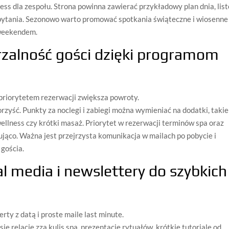
ss dla zespołu. Strona powinna zawierać przykładowy plan dnia, list
 zapytania. Sezonowo warto promować spotkania świąteczne i wiosenne
a weekendem.
rzalność gości dzięki programom
priorytetem rezerwacji zwiększa powroty.
korzyść. Punkty za noclegi i zabiegi można wymieniać na dodatki, takie
ellness czy krótki masaż. Priorytet w rezerwacji terminów spa oraz
jąco. Ważna jest przejrzysta komunikacja w mailach po pobycie i
 gościa.
al media i newslettery do szybkich
erty z datą i proste maile last minute.
 relacje zza kulis spa, prezentacje rytuałów, krótkie tutoriale od