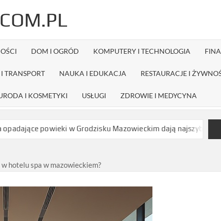
COM.PL
OŚCI
DOM I OGRÓD
KOMPUTERY I TECHNOLOGIA
FIN
I TRANSPORT
NAUKA I EDUKACJA
RESTAURACJE I ŻYWNO
URODA I KOSMETYKI
USŁUGI
ZDROWIE I MEDYCYNA
ieki w Grodzisku Mazowieckim dają najszybszy efekt bez długiej
m w hotelu spa w mazowieckiem?