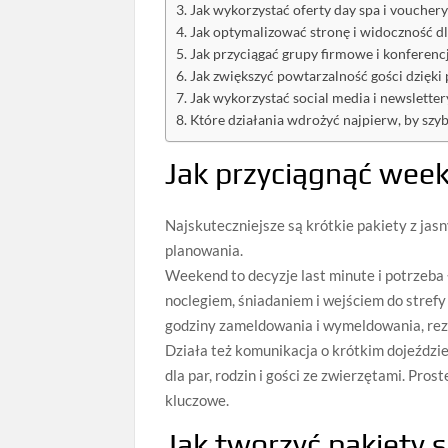
Jak wykorzystać oferty day spa i vouche
Jak optymalizować stronę i widoczność dl
Jak przyciągać grupy firmowe i konferenc
Jak zwiększyć powtarzalność gości dzięk
Jak wykorzystać social media i newsletter
Które działania wdrożyć najpierw, by szy
Jak przyciągnąć wee
Najskuteczniejsze są krótkie pakiety z jas
planowania.
Weekend to decyzje last minute i potrzeb
noclegiem, śniadaniem i wejściem do stref
godziny zameldowania i wymeldowania, reze
Działa też komunikacja o krótkim dojeździe
dla par, rodzin i gości ze zwierzętami. Pros
kluczowe.
Jak tworzyć pakiety 