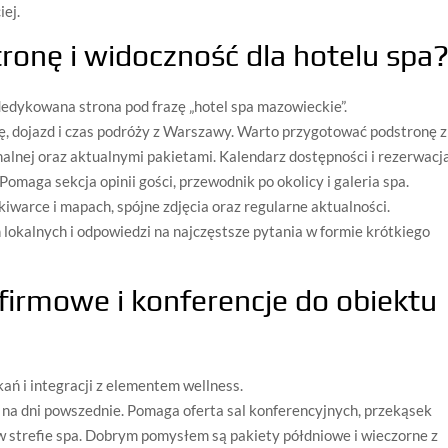
iej.
ronę i widoczność dla hotelu spa
 dedykowana strona pod frazę „hotel spa mazowieckie”.
ę, dojazd i czas podróży z Warszawy. Warto przygotować podstronę z
nalnej oraz aktualnymi pakietami. Kalendarz dostępności i rezerwacj
omaga sekcja opinii gości, przewodnik po okolicy i galeria spa.
iwarce i mapach, spójne zdjęcia oraz regularne aktualności.
lokalnych i odpowiedzi na najczęstsze pytania w formie krótkiego
 firmowe i konferencje do obiektu
kań i integracji z elementem wellness.
na dni powszednie. Pomaga oferta sal konferencyjnych, przekąsek
 strefie spa. Dobrym pomysłem są pakiety półdniowe i wieczorne z