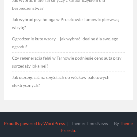
Jak wybrać materiał smyczy z karabińczykiem dla
bezpieczeństwa?
Jak wybrać psychologa w Pruszkowie i umówić pierwszą
wizytę?
Ogrodzenie kute wzory – jak wybrać idealne dla swojego
ogrodu?
Czy regeneracja felgi w Tarnowie podniesie cenę auta przy
sprzedaży lokalnej?
Jak oszczędzać na częściach do wózków paletowych
elektrycznych?
Proudly powered by WordPress
|
Theme: TimesNews
|
By
Theme
Freesia
.