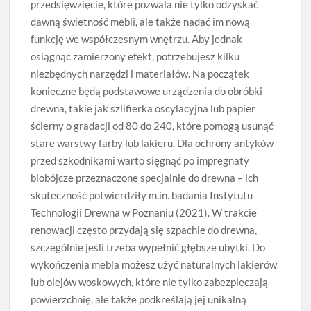
przedsięwzięcie, które pozwala nie tylko odzyskać
dawną świetność mebli, ale także nadać im nową
funkcję we współczesnym wnętrzu. Aby jednak
osiągnąć zamierzony efekt, potrzebujesz kilku
niezbędnych narzędzi i materiałów. Na początek
konieczne będą podstawowe urządzenia do obróbki
drewna, takie jak szlifierka oscylacyjna lub papier
ścierny o gradacji od 80 do 240, które pomogą usunąć
stare warstwy farby lub lakieru. Dla ochrony antyków
przed szkodnikami warto sięgnąć po impregnaty
biobójcze przeznaczone specjalnie do drewna – ich
skuteczność potwierdziły m.in. badania Instytutu
Technologii Drewna w Poznaniu (2021). W trakcie
renowacji często przydają się szpachle do drewna,
szczególnie jeśli trzeba wypełnić głębsze ubytki. Do
wykończenia mebla możesz użyć naturalnych lakierów
lub olejów woskowych, które nie tylko zabezpieczają
powierzchnię, ale także podkreślają jej unikalną