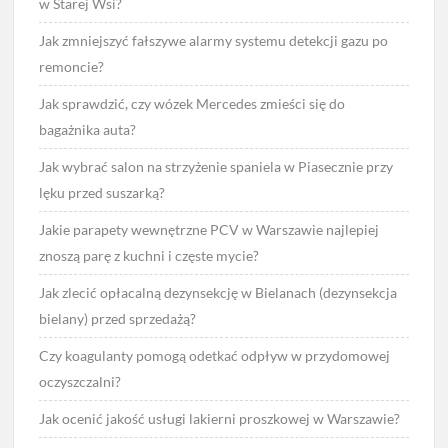
w Starej Wsi?
Jak zmniejszyć fałszywe alarmy systemu detekcji gazu po
remoncie?
Jak sprawdzić, czy wózek Mercedes zmieści się do
bagażnika auta?
Jak wybrać salon na strzyżenie spaniela w Piasecznie przy
lęku przed suszarką?
Jakie parapety wewnętrzne PCV w Warszawie najlepiej
znoszą parę z kuchni i częste mycie?
Jak zlecić opłacalną dezynsekcję w Bielanach (dezynsekcja
bielany) przed sprzedażą?
Czy koagulanty pomogą odetkać odpływ w przydomowej
oczyszczalni?
Jak ocenić jakość usługi lakierni proszkowej w Warszawie?