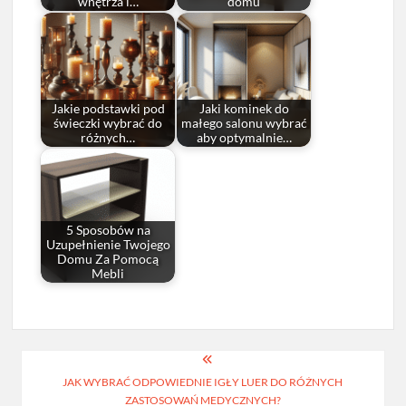
wnętrza i…
domu
Jakie podstawki pod
Jaki kominek do
świeczki wybrać do
małego salonu wybrać
różnych…
aby optymalnie…
5 Sposobów na
Uzupełnienie Twojego
Domu Za Pomocą
Mebli
Nawigacja
JAK WYBRAĆ ODPOWIEDNIE IGŁY LUER DO RÓŻNYCH
wpisu
ZASTOSOWAŃ MEDYCZNYCH?