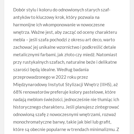
Dobór stylu i koloru do odnowionych starych szaf-
antyków to kluczowy krok, który pozwala na
harmonijne ich wkomponowanie w nowoczesne
wnętrza. Ważne jest, aby zacząć od oceny charakteru
mebla – jeśli szafa pochodzi z okresu art deco, warto
zachować jej unikalne wzornictwo i podkreślić detale
metalicznymi farbami, jak złoto czy miedź. Natomiast
przy rustykalnych szafach, naturalne beże i delikatne
szarości będą idealne. Według badania
przeprowadzonego w 2022 roku przez
Międzynarodowy Instytut Stylizacji Wnętrz (IIHS), aż
68% renowatorów preferuje kolory pastelowe, które
nadają meblom świeżości, jednocześnie nie tłumiąc ich
historycznego charakteru. Jeśli planujesz zintegrować
odnowioną szafę z nowoczesnymi wnętrzami, rozważ
monochromatyczne barwy, takie jak biel lub grafit,
które są obecnie popularne w trendach minimalizmu. Z