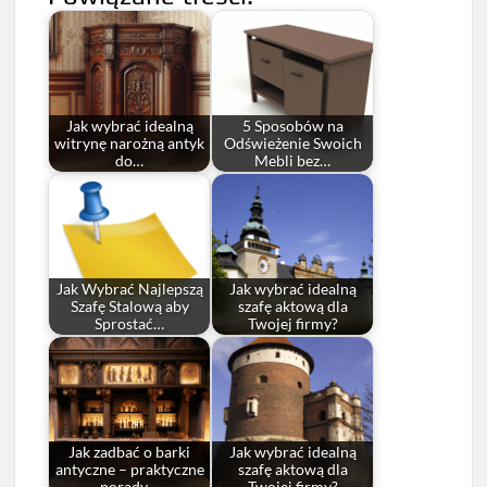
Jak wybrać idealną
5 Sposobów na
witrynę narożną antyk
Odświeżenie Swoich
do…
Mebli bez…
Jak Wybrać Najlepszą
Jak wybrać idealną
Szafę Stalową aby
szafę aktową dla
Sprostać…
Twojej firmy?
Jak zadbać o barki
Jak wybrać idealną
antyczne – praktyczne
szafę aktową dla