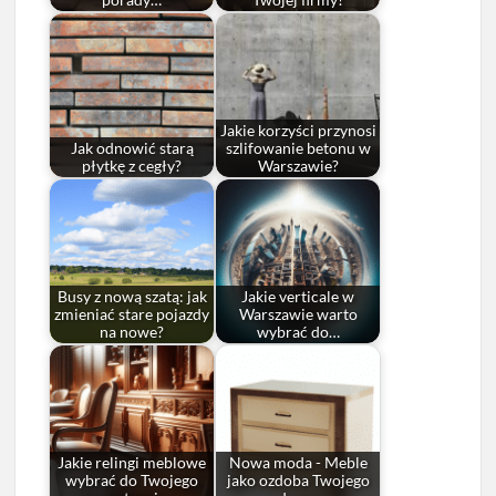
porady…
Twojej firmy?
Jakie korzyści przynosi
Jak odnowić starą
szlifowanie betonu w
płytkę z cegły?
Warszawie?
Busy z nową szatą: jak
Jakie verticale w
zmieniać stare pojazdy
Warszawie warto
na nowe?
wybrać do…
Jakie relingi meblowe
Nowa moda - Meble
wybrać do Twojego
jako ozdoba Twojego