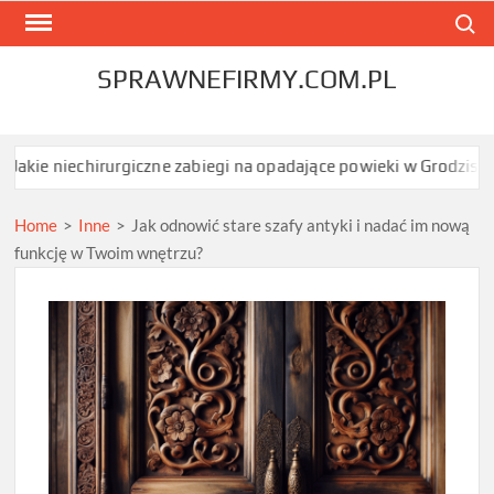
Skip
Search
to
content
SPRAWNEFIRMY.COM.PL
irurgiczne zabiegi na opadające powieki w Grodzisku Mazowiecki
Home
>
Inne
>
Jak odnowić stare szafy antyki i nadać im nową
funkcję w Twoim wnętrzu?