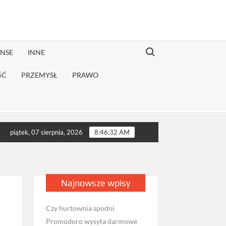
Search for:
ANSE
INNE
ŚĆ
PRZEMYSŁ
PRAWO
 rekonwalescencji?
Jak sprawdzić opinie firmy przeprowadzkow
piątek, 07 sierpnia, 2026
8:46:33 AM
Najnowsze wpisy
Czy hurtownia spodni
Promodoro wysyła darmowe