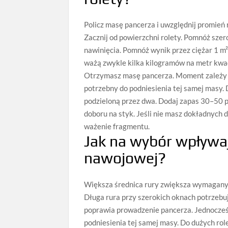
Policz masę pancerza i uwzględnij promień 
Zacznij od powierzchni rolety. Pomnóż sze
nawinięcia. Pomnóż wynik przez ciężar 1 m
ważą zwykle kilka kilogramów na metr kwadr
Otrzymasz masę pancerza. Moment zależy t
potrzebny do podniesienia tej samej masy. D
podzieloną przez dwa. Dodaj zapas 30–50 p
doboru na styk. Jeśli nie masz dokładnych
ważenie fragmentu.
Jak na wybór wpływaj
nawojowej?
Większa średnica rury zwiększa wymagany 
Długa rura przy szerokich oknach potrzebuj
poprawia prowadzenie pancerza. Jednocze
podniesienia tej samej masy. Do dużych rol