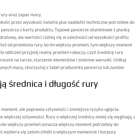
rury oraz zapas mocy.
rokość przez wysokość światła plus naddatki techniczne potrzebne do
² pancerza z karty produktu. Typowe pancerze aluminiowe z pianką
atowy, ale wartości różnią się w zależności od wysokości profilu.
eż od promienia rury, bo im większy promień, tym większy moment
o obliczeń przyjmij realny promień roboczy, czyli średnicę rury
rocent na tarcie, starzenie elementów i zmienne warunki. Unikaj
 danych masy, skorzystaj z tabel producenta pancerza lub zamów
ą średnica i długość rury
moment, ale poprawia sztywność i zmniejsza ryzyko ugięcia.
e większej sztywności. Rury o większej średnicy mniej się wyginają, 
śnie większy promień oznacza większy moment potrzebny do
et wybiera się zatem silniki o większym momencie i korpusy