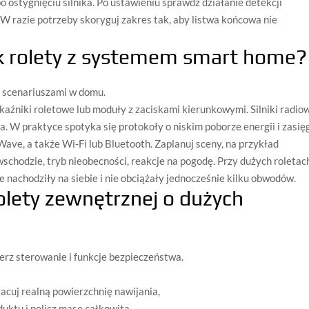
 ostygnięciu silnika. Po ustawieniu sprawdź działanie detekcji
 W razie potrzeby skoryguj zakres tak, aby listwa końcowa nie
ik rolety z systemem smart home?
i scenariuszami w domu.
ekaźniki roletowe lub moduły z zaciskami kierunkowymi. Silniki radio
. W praktyce spotyka się protokoły o niskim poborze energii i zasię
Wave, a także Wi‑Fi lub Bluetooth. Zaplanuj sceny, na przykład
wschodzie, tryb nieobecności, reakcje na pogodę. Przy dużych roletac
 nachodziły na siebie i nie obciążały jednocześnie kilku obwodów.
rolety zewnętrznej o dużych
erz sterowanie i funkcje bezpieczeństwa.
acuj realną powierzchnię nawijania,
duktu i policz masę całkowitą,