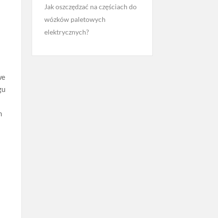
Jak oszczędzać na częściach do
wózków paletowych
elektrycznych?
we
gu
h