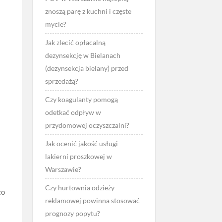
znoszą parę z kuchni i częste
mycie?
Jak zlecić opłacalną
dezynsekcję w Bielanach
(dezynsekcja bielany) przed
sprzedażą?
Czy koagulanty pomogą
odetkać odpływ w
przydomowej oczyszczalni?
Jak ocenić jakość usługi
lakierni proszkowej w
Warszawie?
Czy hurtownia odzieży
co
reklamowej powinna stosować
prognozy popytu?