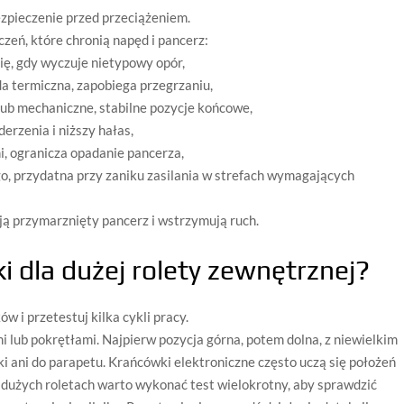
ezpieczenie przed przeciążeniem.
eń, które chronią napęd i pancerz:
się, gdy wyczuje nietypowy opór,
a termiczna, zapobiega przegrzaniu,
lub mechaniczne, stabilne pozycje końcowe,
derzenia i niższy hałas,
, ogranicza opadanie pancerza,
o, przydatna przy zaniku zasilania w strefach wymagających
ą przymarznięty pancerz i wstrzymują ruch.
i dla dużej rolety zewnętrznej?
 i przetestuj kilka cykli pracy.
 lub pokrętłami. Najpierw pozycja górna, potem dolna, z niewielkim
ki ani do parapetu. Krańcówki elektroniczne często uczą się położeń
 dużych roletach warto wykonać test wielokrotny, aby sprawdzić