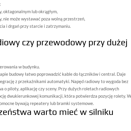
:
ry, oktagonalnym lub okrągłym,
ry, nie może wystawać poza wolną przestrzeń,
ia i drgań przy starcie i zatrzymaniu.
diowy czy przewodowy przy dużej
sterowania w budynku.
pie budowy łatwo poprowadzić kable do łączników i central. Daje
tegrację z przekaźnikami automatyki. Napęd radiowy to wygoda bez
 o piloty, aplikację czy sceny. Przy dużych roletach radiowych
pcję dwukierunkowej komunikacji, która potwierdza pozycję rolety. 
pomocne bywają repeatery lub bramki systemowe.
czeństwa warto mieć w silniku