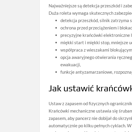
Najważniejsze są detekcja przeszkód i zab
Duża roleta wymaga skutecznych zabezpiecz
detekcja przeszkód, silnik zatrzyma 
ochrona przed przeciążeniem i blokad
precyzyjne krańcówki elektroniczne 
miękki start i miękki stop, mniejsze u
współpraca z wieszakami blokującymi
opcja awaryjnego otwierania ręczneg
ewakuacji,
funkcje antyzamarzaniowe, rozpoznaj
Jak ustawić krańcówk
Ustaw z zapasem od fizycznych ograniczników
Krańcówki mechaniczne ustawia się śrubami
zapasem, aby pancerz nie dobijał do skrzyn
automatycznie po kilku pełnych cyklach. W