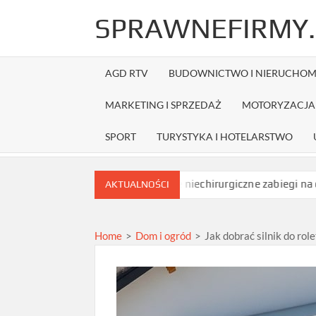
Skip
SPRAWNEFIRMY.
to
content
AGD RTV
BUDOWNICTWO I NIERUCHOM
MARKETING I SPRZEDAŻ
MOTORYZACJA 
SPORT
TURYSTYKA I HOTELARSTWO
 zamówieniem?
Jakie niechirurgiczne zabiegi na opadające pow
AKTUALNOŚCI
Home
>
Dom i ogród
>
Jak dobrać silnik do ro