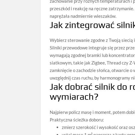
zachowanie przy różnych temperaturach i po
przeszkód i reakcję na ręczne zatrzymanie.
naprężała nadmiernie wieszaków.
Jak zintegrować siln
Wybierz sterowanie zgodne z Twoją siecią 
Silniki przewodowe integruje się przez prz
wymagają zgodnej bramki lub koncentratora
siatkowym, takie jak Zigbee, Thread czy Z‑
zamknięcie o zachodzie słońca, otwarcie o 
uwzględnij czas ruchu, by harmonogramy nie
Jak dobrać silnik do 
wymiarach?
Najpierw policz masę i moment, potem dobi
Praktyczna ścieżka doboru:
zmierz szerokość i wysokość oraz osz
ustal masę 1 m² pancerza z karty pro