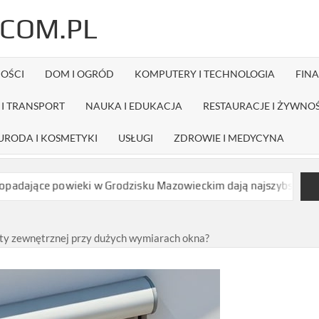
COM.PL
OŚCI
DOM I OGRÓD
KOMPUTERY I TECHNOLOGIA
FIN
I TRANSPORT
NAUKA I EDUKACJA
RESTAURACJE I ŻYWNO
URODA I KOSMETYKI
USŁUGI
ZDROWIE I MEDYCYNA
ieki w Grodzisku Mazowieckim dają najszybszy efekt bez długiej
lety zewnętrznej przy dużych wymiarach okna?