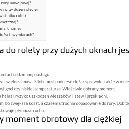
ć rury nawojowej?
y przy dużej rolecie?
 silniku rolet?
ewnętrznej?
 smart home?
o dużych wymiarach?
a do rolety przy dużych oknach je
omfort codziennej obsługi.
 i większa masa. Silnik musi podnieść ciężar sprawnie, także w mnie
 wilgoci czy niskiej temperaturze. Właściwie dobrany moment
 hałas i ryzyko uszkodzeń wieszaków, listew i przekładni.
m, bo zwiększa koszt, a czasem utrudnia dopasowanie do rury. Dobrz
achowuje płynność ruchu.
ny moment obrotowy dla ciężkiej