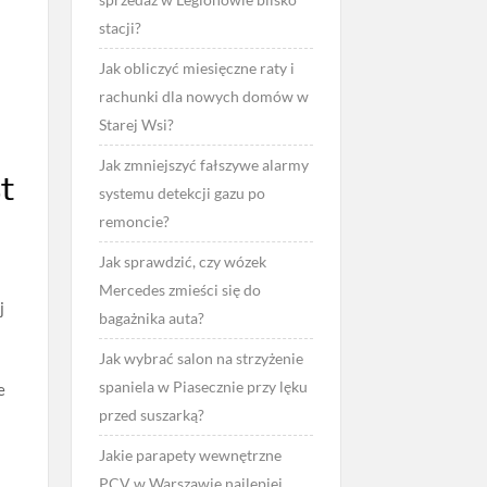
stacji?
Jak obliczyć miesięczne raty i
rachunki dla nowych domów w
Starej Wsi?
Jak zmniejszyć fałszywe alarmy
st
systemu detekcji gazu po
remoncie?
Jak sprawdzić, czy wózek
Mercedes zmieści się do
j
bagażnika auta?
Jak wybrać salon na strzyżenie
spaniela w Piasecznie przy lęku
e
przed suszarką?
Jakie parapety wewnętrzne
PCV w Warszawie najlepiej