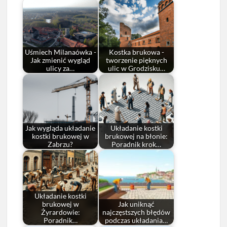
Uśmiech Milanaówka -
Kostka brukowa -
Jak zmienić wygląd
tworzenie pięknych
ulicy za…
ulic w Grodzisku…
Jak wygląda układanie
Układanie kostki
kostki brukowej w
brukowej na błonie:
Zabrzu?
Poradnik krok…
Układanie kostki
brukowej w
Jak uniknąć
Żyrardowie:
najczęstszych błędów
Poradnik…
podczas układania…