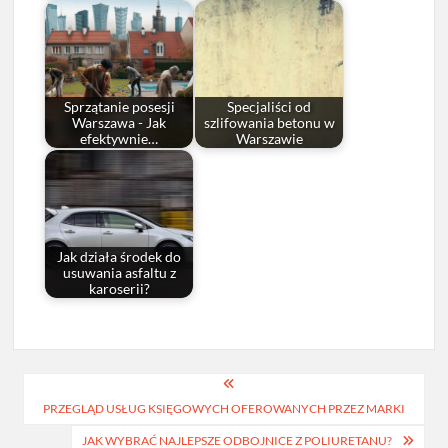
Sprzątanie posesji
Specjaliści od
Warszawa - Jak
szlifowania betonu w
efektywnie…
Warszawie
Jak działa środek do
usuwania asfaltu z
karoserii?
Nawigacja
PRZEGLĄD USŁUG KSIĘGOWYCH OFEROWANYCH PRZEZ MARKI
wpisu
JAK WYBRAĆ NAJLEPSZE ODBOJNICE Z POLIURETANU?