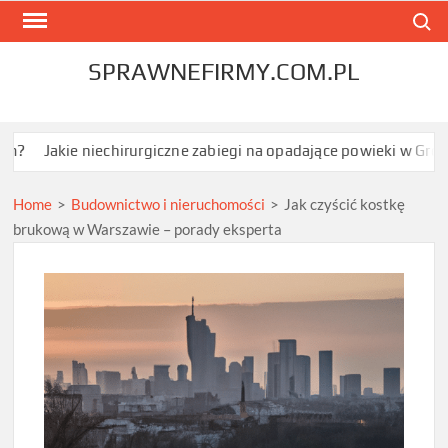
Skip
Search
to
content
SPRAWNEFIRMY.COM.PL
e niechirurgiczne zabiegi na opadające powieki w Grodzisku Mazo
Home
>
Budownictwo i nieruchomości
>
Jak czyścić kostkę
brukową w Warszawie – porady eksperta