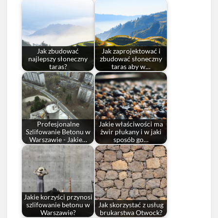
Jak zbudować
Jak zaprojektować i
najlepszy słoneczny
zbudować słoneczny
taras?
taras aby w…
Profesjonalne
Jakie właściwości ma
Szlifowanie Betonu w
żwir płukany i w jaki
Warszawie - Jakie…
sposób go…
Jakie korzyści przynosi
szlifowanie betonu w
Jak skorzystać z usług
Warszawie?
brukarstwa Otwock?