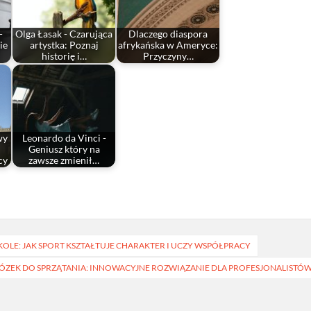
-
Olga Łasak - Czarująca
Dlaczego diaspora
ie
artystka: Poznaj
afrykańska w Ameryce:
historię i…
Przyczyny…
wy
Leonardo da Vinci -
Geniusz który na
cy
zawsze zmienił…
OLE: JAK SPORT KSZTAŁTUJE CHARAKTER I UCZY WSPÓŁPRACY
WÓZEK DO SPRZĄTANIA: INNOWACYJNE ROZWIĄZANIE DLA PROFESJONALISTÓ