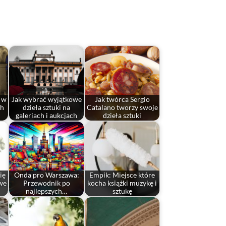
i w
Jak wybrać wyjątkowe
Jak twórca Sergio
ch
dzieła sztuki na
Catalano tworzy swoje
galeriach i aukcjach
dzieła sztuki
ię
Onda pro Warszawa:
Empik: Miejsce które
we
Przewodnik po
kocha książki muzykę i
najlepszych…
sztukę