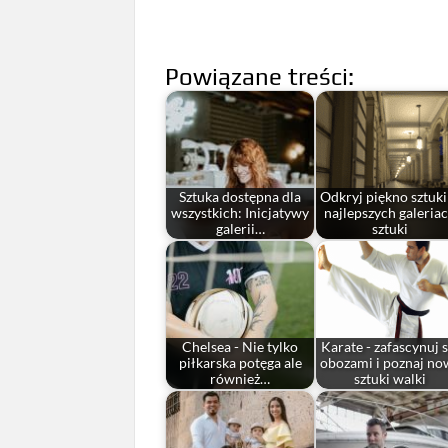
Powiązane treści:
Sztuka dostępna dla
Odkryj piękno sztuk
wszystkich: Inicjatywy
najlepszych galeria
galerii…
sztuki
Chelsea - Nie tylko
Karate - zafascynuj s
piłkarska potęga ale
obozami i poznaj no
również…
sztuki walki