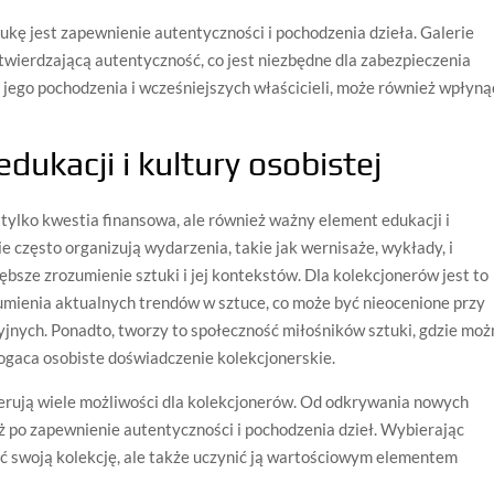
ę jest zapewnienie autentyczności i pochodzenia dzieła. Galerie
wierdzającą autentyczność, co jest niezbędne dla zabezpieczenia
m jego pochodzenia i wcześniejszych właścicieli, może również wpłyną
dukacji i kultury osobistej
 tylko kwestia finansowa, ale również ważny element edukacji i
e często organizują wydarzenia, takie jak wernisaże, wykłady, i
ębsze zrozumienie sztuki i jej kontekstów. Dla kolekcjonerów jest to
zumienia aktualnych trendów w sztuce, co może być nieocenione przy
jnych. Ponadto, tworzy to społeczność miłośników sztuki, gdzie moż
ogaca osobiste doświadczenie kolekcjonerskie.
oferują wiele możliwości dla kolekcjonerów. Od odkrywania nowych
ż po zapewnienie autentyczności i pochodzenia dzieł. Wybierając
ić swoją kolekcję, ale także uczynić ją wartościowym elementem