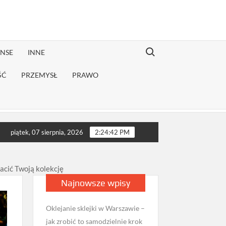
Search for:
ANSE
INNE
ŚĆ
PRZEMYSŁ
PRAWO
egi na opadające powieki w Grodzisku Mazowieckim dają najszybsz
piątek, 07 sierpnia, 2026
2:24:43 PM
acić Twoją kolekcję
Najnowsze wpisy
Oklejanie sklejki w Warszawie –
jak zrobić to samodzielnie krok