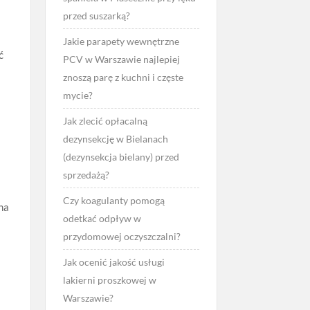
przed suszarką?
Jakie parapety wewnętrzne
ć
PCV w Warszawie najlepiej
znoszą parę z kuchni i częste
mycie?
Jak zlecić opłacalną
dezynsekcję w Bielanach
(dezynsekcja bielany) przed
sprzedażą?
Czy koagulanty pomogą
na
odetkać odpływ w
przydomowej oczyszczalni?
Jak ocenić jakość usługi
lakierni proszkowej w
Warszawie?