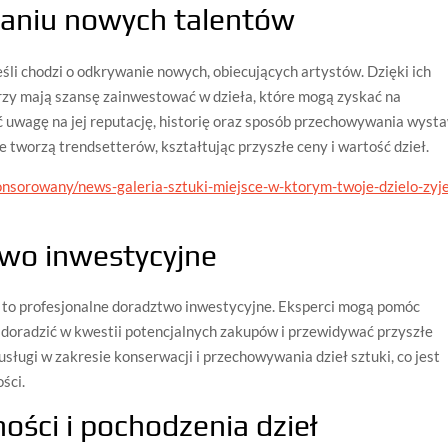
waniu nowych talentów
 jeśli chodzi o odkrywanie nowych, obiecujących artystów. Dzięki ich
erzy mają szansę zainwestować w dzieła, które mogą zyskać na
ć uwagę na jej reputację, historię oraz sposób przechowywania wysta
le tworzą trendsetterów, kształtując przyszłe ceny i wartość dzieł.
sponsorowany/news-galeria-sztuki-miejsce-w-ktorym-twoje-dzielo-zyj
two inwestycyjne
 to profesjonalne doradztwo inwestycyjne. Eksperci mogą pomóc
, doradzić w kwestii potencjalnych zakupów i przewidywać przyszłe
 usługi w zakresie konserwacji i przechowywania dzieł sztuki, co jest
ści.
ości i pochodzenia dzieł