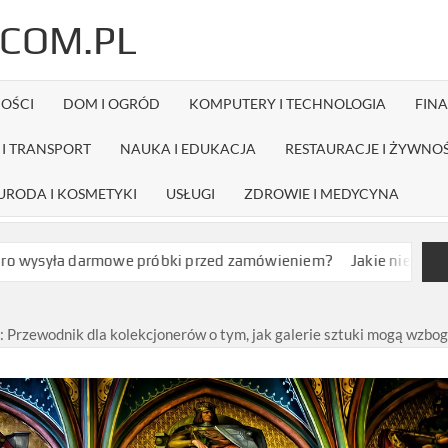
COM.PL
OŚCI
DOM I OGRÓD
KOMPUTERY I TECHNOLOGIA
FIN
I TRANSPORT
NAUKA I EDUKACJA
RESTAURACJE I ŻYWNO
URODA I KOSMETYKI
USŁUGI
ZDROWIE I MEDYCYNA
armowe próbki przed zamówieniem?
Jakie niechirurgiczne zabi
: Przewodnik dla kolekcjonerów o tym, jak galerie sztuki mogą wzbog