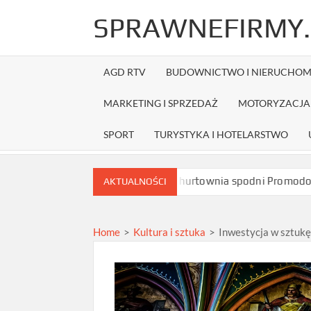
Skip
SPRAWNEFIRMY.
to
content
AGD RTV
BUDOWNICTWO I NIERUCHOM
MARKETING I SPRZEDAŻ
MOTORYZACJA 
SPORT
TURYSTYKA I HOTELARSTWO
lnie krok po kroku
Czy hurtownia spodni Promodoro wysyła d
AKTUALNOŚCI
Home
>
Kultura i sztuka
>
Inwestycja w sztukę