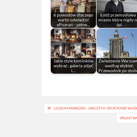
6 powodów dlaczego
Łódź przemysłowa 
warto odwiedzić
miasto które nigdy n
ePoznań - pełne…
śpi
Jakie style kominków
Zwiedzanie Warsza
wybrać: galeria zdjęć
według etykiet:
i…
Przewodnik po stoli
Nawigacja
LICEUM KRAKÓW – DRUŻYNY SPORTOWE W SZK
wpisu
SPLAST 