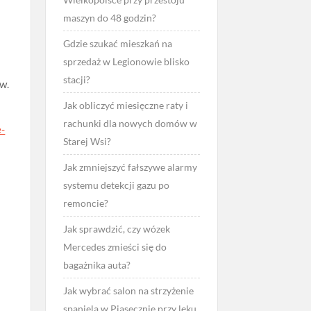
maszyn do 48 godzin?
Gdzie szukać mieszkań na
sprzedaż w Legionowie blisko
stacji?
w.
Jak obliczyć miesięczne raty i
rachunki dla nowych domów w
e-
Starej Wsi?
Jak zmniejszyć fałszywe alarmy
systemu detekcji gazu po
remoncie?
Jak sprawdzić, czy wózek
Mercedes zmieści się do
bagażnika auta?
Jak wybrać salon na strzyżenie
spaniela w Piasecznie przy lęku