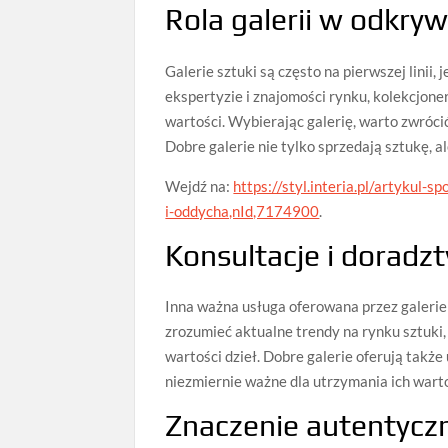
Rola galerii w odkry
Galerie sztuki są często na pierwszej linii,
ekspertyzie i znajomości rynku, kolekcjon
wartości. Wybierając galerię, warto zwróci
Dobre galerie nie tylko sprzedają sztukę, a
Wejdź na:
https://styl.interia.pl/artykul-
i-oddycha,nId,7174900
.
Konsultacje i doradz
Inna ważna usługa oferowana przez galerie
zrozumieć aktualne trendy na rynku sztuki
wartości dzieł. Dobre galerie oferują także
niezmiernie ważne dla utrzymania ich warto
Znaczenie autentyczn