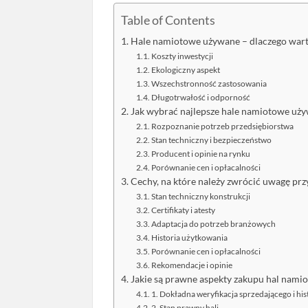
Table of Contents
Hale namiotowe używane – dlaczego wart
Koszty inwestycji
Ekologiczny aspekt
Wszechstronność zastosowania
Długotrwałość i odporność
Jak wybrać najlepsze hale namiotowe uży
Rozpoznanie potrzeb przedsiębiorstwa
Stan techniczny i bezpieczeństwo
Producent i opinie na rynku
Porównanie cen i opłacalności
Cechy, na które należy zwrócić uwagę pr
Stan techniczny konstrukcji
Certifikaty i atesty
Adaptacja do potrzeb branżowych
Historia użytkowania
Porównanie cen i opłacalności
Rekomendacje i opinie
Jakie są prawne aspekty zakupu hal nam
1. Dokładna weryfikacja sprzedającego i hist
2. Stan prawny hali