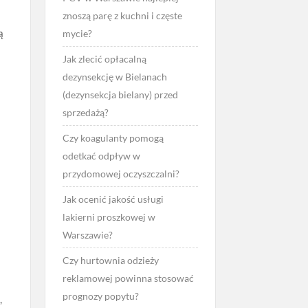
znoszą parę z kuchni i częste
ą
mycie?
Jak zlecić opłacalną
dezynsekcję w Bielanach
(dezynsekcja bielany) przed
sprzedażą?
Czy koagulanty pomogą
odetkać odpływ w
przydomowej oczyszczalni?
Jak ocenić jakość usługi
lakierni proszkowej w
Warszawie?
Czy hurtownia odzieży
reklamowej powinna stosować
i
prognozy popytu?
,