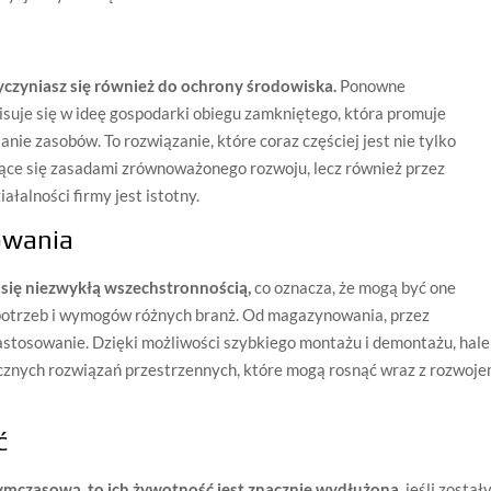
czyniasz się również do ochrony środowiska.
Ponowne
isuje się w ideę gospodarki obiegu zamkniętego, która promuje
e zasobów. To rozwiązanie, które coraz częściej jest nie tylko
ące się zasadami zrównoważonego rozwoju, lecz również przez
ałalności firmy jest istotny.
owania
się niezwykłą wszechstronnością,
co oznacza, że mogą być one
potrzeb i wymogów różnych branż. Od magazynowania, przez
zastosowanie. Dzięki możliwości szybkiego montażu i demontażu, hale
tycznych rozwiązań przestrzennych, które mogą rosnąć wraz z rozwoj
ć
ymczasową, to ich żywotność jest znacznie wydłużona,
jeśli został