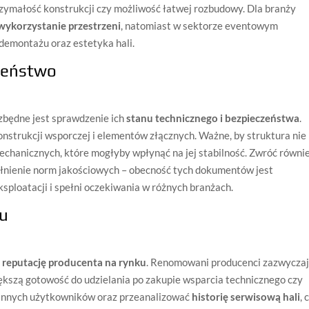
zymałość konstrukcji czy możliwość łatwej rozbudowy. Dla branży
wykorzystanie przestrzeni
, natomiast w sektorze eventowym
 demontażu oraz estetyka hali.
czeństwo
zbędne jest sprawdzenie ich
stanu technicznego i bezpieczeństwa
.
onstrukcji wsporczej i elementów złącznych. Ważne, by struktura nie
chanicznych, które mogłyby wpłynąć na jej stabilność. Zwróć równi
ełnienie norm jakościowych – obecność tych dokumentów jest
ksploatacji i spełni oczekiwania w różnych branżach.
ku
ć
reputację producenta na rynku
. Renomowani producenci zazwycza
większą gotowość do udzielania po zakupie wsparcia technicznego czy
 innych użytkowników oraz przeanalizować
historię serwisową hali
, 