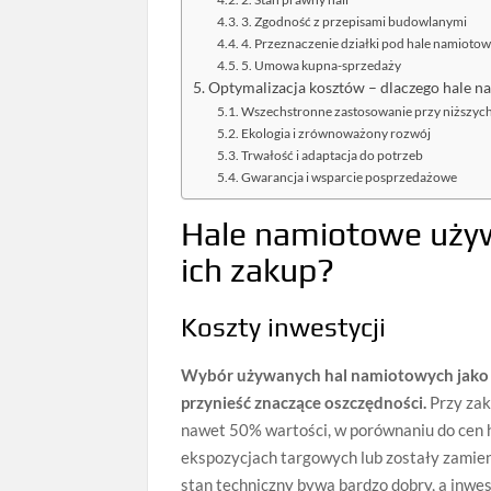
3. Zgodność z przepisami budowlanymi
4. Przeznaczenie działki pod hale namioto
5. Umowa kupna-sprzedaży
Optymalizacja kosztów – dlaczego hale
Wszechstronne zastosowanie przy niższyc
Ekologia i zrównoważony rozwój
Trwałość i adaptacja do potrzeb
Gwarancja i wsparcie posprzedażowe
Hale namiotowe używ
ich zakup?
Koszty inwestycji
Wybór używanych hal namiotowych jako 
przynieść znaczące oszczędności.
Przy zak
nawet 50% wartości, w porównaniu do cen 
ekspozycjach targowych lub zostały zamie
stan techniczny bywa bardzo dobry, a inwes