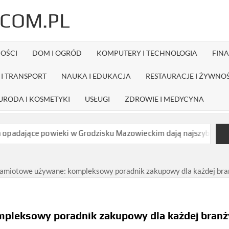
COM.PL
OŚCI
DOM I OGRÓD
KOMPUTERY I TECHNOLOGIA
FIN
I TRANSPORT
NAUKA I EDUKACJA
RESTAURACJE I ŻYWNO
URODA I KOSMETYKI
USŁUGI
ZDROWIE I MEDYCYNA
ące powieki w Grodzisku Mazowieckim dają najszybszy efekt bez d
namiotowe używane: kompleksowy poradnik zakupowy dla każdej bra
pleksowy poradnik zakupowy dla każdej branż