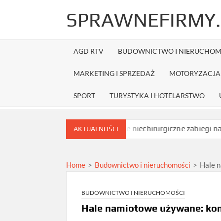
Skip
SPRAWNEFIRMY.
to
content
AGD RTV
BUDOWNICTWO I NIERUCHOM
MARKETING I SPRZEDAŻ
MOTORYZACJA 
SPORT
TURYSTYKA I HOTELARSTWO
i przed zamówieniem?
Jakie niechirurgiczne zabiegi na opadaj
AKTUALNOŚCI
Home
>
Budownictwo i nieruchomości
>
Hale 
BUDOWNICTWO I NIERUCHOMOŚCI
Hale namiotowe używane: kom