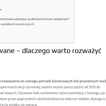
we
 namiotowe używane są ekonomicznym wyborem?
h wydatkach inwestycyjnych
ane – dlaczego warto rozważyć
rozwiązania do szeregu potrzeb biznesowych lub prywatnych mo
upie konstrukcji używanej zwykle można zaoszczędzić od 30% do
hal nowych. Używane hale namiotowe często pochodzą z leasingu, po
nione przez poprzednich użytkowników na większe modele, dlatego i
tycja szybko się zwraca.