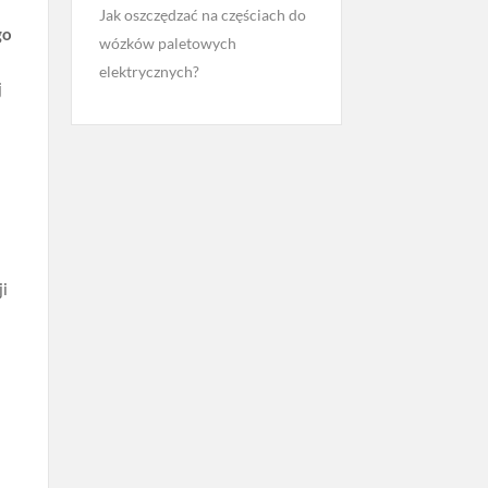
Jak oszczędzać na częściach do
go
wózków paletowych
elektrycznych?
j
ji