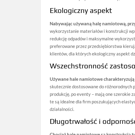
Ekologiczny aspekt
Nabywając używaną halę namiotową, przy
wykorzystanie materiałów i konstrukcji wp
redukcję odpadów i maksymalne wykorzystani
preferowane przez przedsiębiorstwa kieruj
klientów, dla których ekologiczny aspekt dzi
Wszechstronność zastos
Używane hale namiotowe charakteryzują 
skutecznie dostosowane do różnorodnych 
produkcję, po eventy – mają one szerokie 
te są idealne dla firm poszukujących elas
działalności.
Długotrwałość i odpornoś
Chociaż hale namiotowe są konstrukcją t