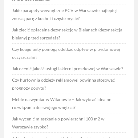
Jakie parapety wewnętrzne PCV w Warszawie najlepiej
znoszą parę z kuchni i częste mycie?
Jak zlecić opłacalną dezynsekcję w Bielanach (dezynsekcja
bielany) przed sprzedażą?
Czy koagulanty pomogą odetkać odpływ w przydomowej
oczyszczalni?
Jak ocenić jakość usługi lakierni proszkowej w Warszawie?
Czy hurtownia odzieży reklamowej powinna stosować
prognozy popytu?
Meble na wymiar w Wilanowie – Jak wybrać idealne
rozwiązania do swojego wnętrza?
Jak wycenić mieszkanie o powierzchni 100 m2 w
Warszawie szybko?