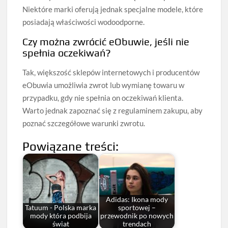
Niektóre marki oferują jednak specjalne modele, które
posiadają właściwości wodoodporne.
Czy można zwrócić eObuwie, jeśli nie
spełnia oczekiwań?
Tak, większość sklepów internetowych i producentów
eObuwia umożliwia zwrot lub wymianę towaru w
przypadku, gdy nie spełnia on oczekiwań klienta.
Warto jednak zapoznać się z regulaminem zakupu, aby
poznać szczegółowe warunki zwrotu.
Powiązane treści:
Adidas: Ikona mody
Tatuum - Polska marka
sportowej –
mody która podbija
przewodnik po nowych
świat
trendach