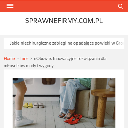
Skip
Search
to
content
SPRAWNEFIRMY.COM.PL
niechirurgiczne zabiegi na opadające powieki w Grodzisku Mazow
Home
>
Inne
>
eObuwie: Innowacyjne rozwiązania dla
miłośników mody i wygody