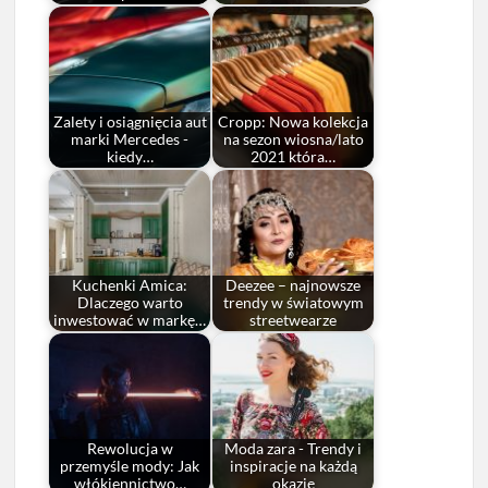
Zalety i osiągnięcia aut
Cropp: Nowa kolekcja
marki Mercedes -
na sezon wiosna/lato
kiedy…
2021 która…
Kuchenki Amica:
Deezee – najnowsze
Dlaczego warto
trendy w światowym
inwestować w markę…
streetwearze
Rewolucja w
Moda zara - Trendy i
przemyśle mody: Jak
inspiracje na każdą
włókiennictwo…
okazję