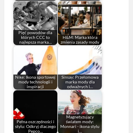
Pięć powodów dla
których CCC to
H&M: Marka która
najlepsza marka…
zmienia zasady mody
Nike: Ikona sportowej
Sinsay: Przełomowa
mody technologii i
marka mody dla
inspiracji
odważnych i…
Magnetyzujący
Pełna oszczędności i
światem mody:
stylu: Odkryj dlaczego
Monnari - ikona stylu
Pepco…
i…