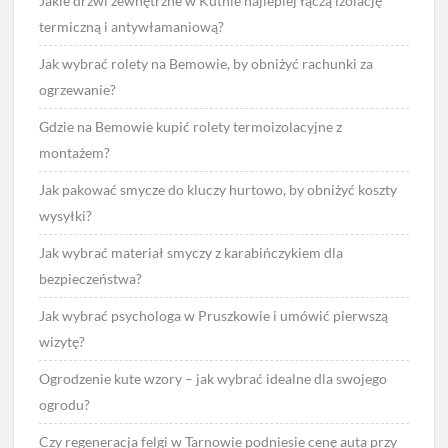
Jakie drzwi zewnętrzne w Kutnie najlepiej łączą izolację
termiczną i antywłamaniową?
Jak wybrać rolety na Bemowie, by obniżyć rachunki za
ogrzewanie?
Gdzie na Bemowie kupić rolety termoizolacyjne z
montażem?
Jak pakować smycze do kluczy hurtowo, by obniżyć koszty
wysyłki?
Jak wybrać materiał smyczy z karabińczykiem dla
bezpieczeństwa?
Jak wybrać psychologa w Pruszkowie i umówić pierwszą
wizytę?
Ogrodzenie kute wzory – jak wybrać idealne dla swojego
ogrodu?
Czy regeneracja felgi w Tarnowie podniesie cenę auta przy