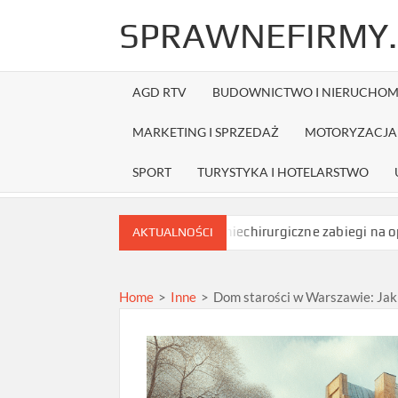
Skip
SPRAWNEFIRMY.
to
content
AGD RTV
BUDOWNICTWO I NIERUCHOM
MARKETING I SPRZEDAŻ
MOTORYZACJA 
SPORT
TURYSTYKA I HOTELARSTWO
amówieniem?
Jakie niechirurgiczne zabiegi na opadające powiek
AKTUALNOŚCI
Home
>
Inne
>
Dom starości w Warszawie: Jak 