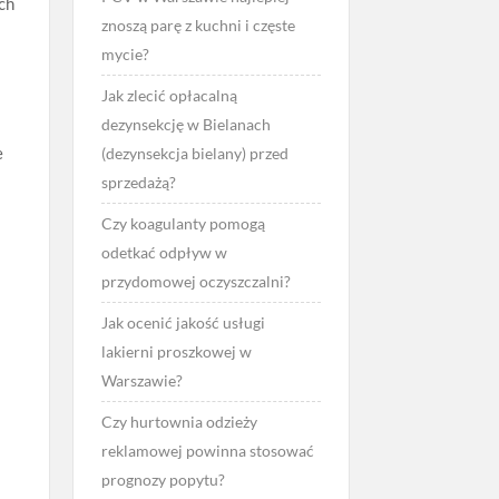
ych
znoszą parę z kuchni i częste
mycie?
Jak zlecić opłacalną
dezynsekcję w Bielanach
e
(dezynsekcja bielany) przed
sprzedażą?
Czy koagulanty pomogą
odetkać odpływ w
przydomowej oczyszczalni?
Jak ocenić jakość usługi
lakierni proszkowej w
Warszawie?
Czy hurtownia odzieży
reklamowej powinna stosować
prognozy popytu?