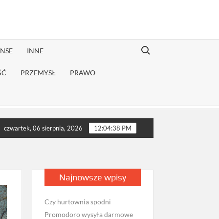
Search for:
ANSE
INNE
ŚĆ
PRZEMYSŁ
PRAWO
konwalescencji?
Jak sprawdzić opinie firmy przeprowadzkowej 
czwartek, 06 sierpnia, 2026
12:04:40 PM
Najnowsze wpisy
Czy hurtownia spodni
Promodoro wysyła darmowe