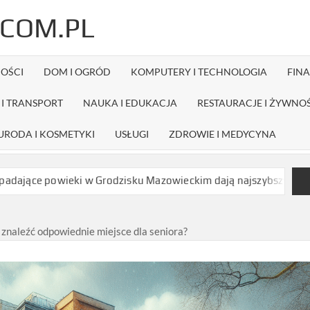
COM.PL
OŚCI
DOM I OGRÓD
KOMPUTERY I TECHNOLOGIA
FIN
I TRANSPORT
NAUKA I EDUKACJA
RESTAURACJE I ŻYWNO
URODA I KOSMETYKI
USŁUGI
ZDROWIE I MEDYCYNA
i w Grodzisku Mazowieckim dają najszybszy efekt bez długiej re
znaleźć odpowiednie miejsce dla seniora?