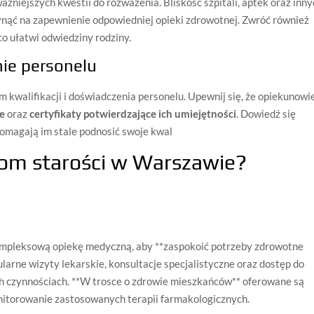
ważniejszych kwestii do rozważenia. Bliskość szpitali, aptek oraz inn
ąć na zapewnienie odpowiedniej opieki zdrowotnej. Zwróć również
 co ułatwi odwiedziny rodziny.
nie personelu
 kwalifikacji i doświadczenia personelu. Upewnij się, że opiekunowi
e
oraz
certyfikaty potwierdzające ich umiejętności
. Dowiedź się
omagają im stale podnosić swoje kwal
 dom starości w Warszawie?
mpleksową opiekę medyczną, aby **zaspokoić potrzeby zdrowotne
ularne wizyty lekarskie, konsultacje specjalistyczne oraz dostęp do
ch czynnościach. **W trosce o zdrowie mieszkańców** oferowane są
monitorowanie zastosowanych terapii farmakologicznych.