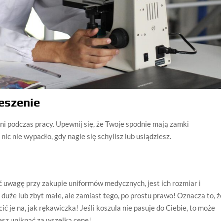
eszenie
ni podczas pracy. Upewnij się, że Twoje spodnie mają zamki
nic nie wypadło, gdy nagle się schylisz lub usiądziesz.
e
ć uwagę przy zakupie uniformów medycznych, jest ich rozmiar i
 duże lub zbyt małe, ale zamiast tego, po prostu prawo! Oznacza to, ż
ć je na, jak rękawiczka! Jeśli koszula nie pasuje do Ciebie, to może
esz uniknąć za wszelką cenę!