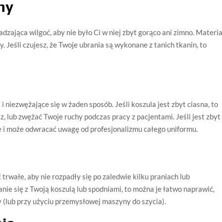
ny
zająca wilgoć, aby nie było Ci w niej zbyt gorąco ani zimno. Materia
. Jeśli czujesz, że Twoje ubrania są wykonane z tanich tkanin, to
niezwężające się w żaden sposób. Jeśli koszula jest zbyt ciasna, to
, lub zwężać Twoje ruchy podczas pracy z pacjentami. Jeśli jest zbyt
ie i może odwracać uwagę od profesjonalizmu całego uniformu.
wałe, aby nie rozpadły się po zaledwie kilku praniach lub
tanie się z Twoją koszulą lub spodniami, to można je łatwo naprawić,
ły (lub przy użyciu przemysłowej maszyny do szycia).