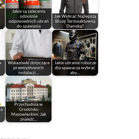
Jakie są zalecenia
odnośnie
Jak Wybrać Najlepszą
odpowiednich ubrań
Bluzę Termoaktywną
do spawania
Damską?
w
Wskazówki dotyczące
Jakie ubranie robocze
przemysłowych
dla spawacza wybrać
instalacji…
aby…
Przychodnia w
ka
Grodzisku
Mazowieckim: Jak
znaleźć…