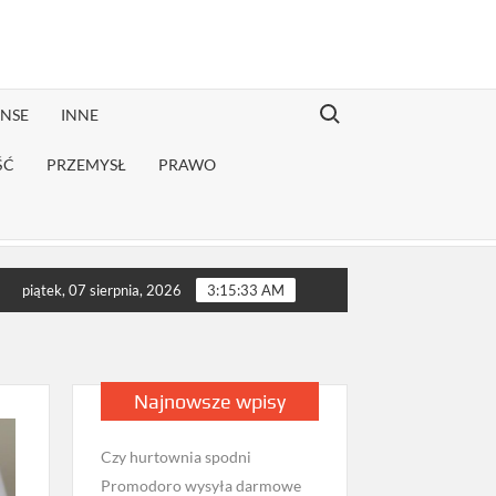
Search for:
ANSE
INNE
ŚĆ
PRZEMYSŁ
PRAWO
iej rekonwalescencji?
Jak sprawdzić opinie firmy przeprowadz
piątek, 07 sierpnia, 2026
3:15:34 AM
Najnowsze wpisy
Czy hurtownia spodni
Promodoro wysyła darmowe