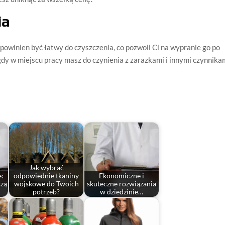
ia
powinien być łatwy do czyszczenia, co pozwoli Ci na wypranie go po
gdy w miejscu pracy masz do czynienia z zarazkami i innymi czynnika
Jak wybrać
e:
odpowiednie tkaniny
Ekonomiczne i
szą
wojskowe do Twoich
skuteczne rozwiązania
potrzeb?
w dziedzinie…