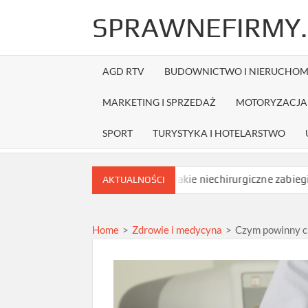
Skip
SPRAWNEFIRMY.
to
content
AGD RTV
BUDOWNICTWO I NIERUCHOM
MARKETING I SPRZEDAŻ
MOTORYZACJA 
SPORT
TURYSTYKA I HOTELARSTWO
zed zamówieniem?
Jakie niechirurgiczne zabiegi na opadające
AKTUALNOŚCI
Home
>
Zdrowie i medycyna
>
Czym powinny c