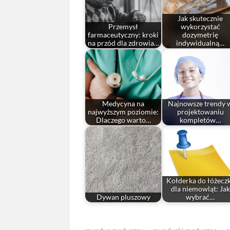
Jak skutecznie
Przemysł
wykorzystać
farmaceutyczny: kroki
dozymetrię
na przód dla zdrowia…
indywidualną…
Medycyna na
Najnowsze trendy 
najwyższym poziomie:
projektowaniu
Dlaczego warto…
kompletów…
Kołderka do łóżecz
dla niemowląt: Jak
Dywan pluszowy
wybrać…