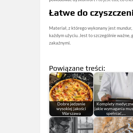
Łatwe do czyszczen
Materiał, z którego wykonany jest mundur, 
każdym użyciu. Jest to szczególnie ważne, 
zakaźnymi.
Powiązane treści:
Dobre jedzenie
Komplety medyczn
wysokiej jakości
jakie wymagania mu
Warszawa
spełniać,…