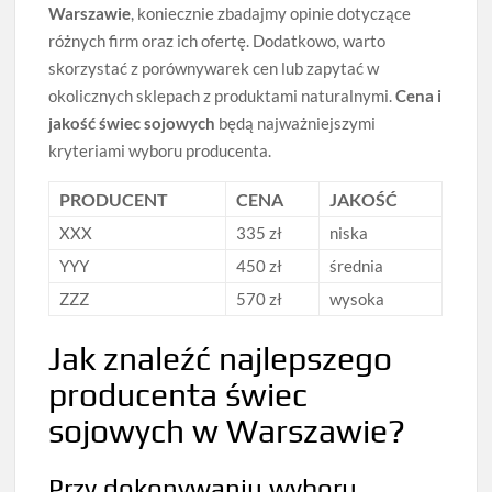
Warszawie
, koniecznie zbadajmy opinie dotyczące
różnych firm oraz ich ofertę. Dodatkowo, warto
skorzystać z porównywarek cen lub zapytać w
okolicznych sklepach z produktami naturalnymi.
Cena i
jakość świec sojowych
będą najważniejszymi
kryteriami wyboru producenta.
PRODUCENT
CENA
JAKOŚĆ
XXX
335 zł
niska
YYY
450 zł
średnia
ZZZ
570 zł
wysoka
Jak znaleźć najlepszego
producenta świec
sojowych w Warszawie?
Przy dokonywaniu wyboru