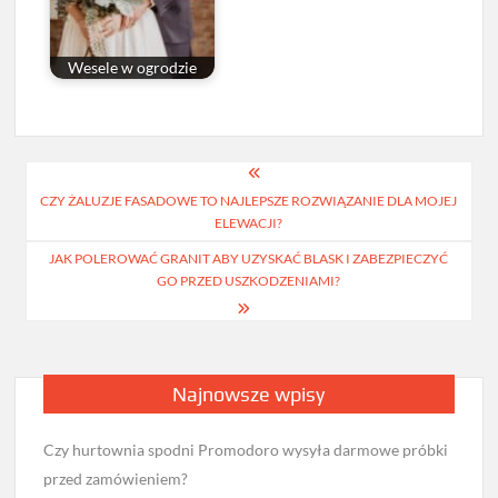
Wesele w ogrodzie
Nawigacja
CZY ŻALUZJE FASADOWE TO NAJLEPSZE ROZWIĄZANIE DLA MOJEJ
wpisu
ELEWACJI?
JAK POLEROWAĆ GRANIT ABY UZYSKAĆ BLASK I ZABEZPIECZYĆ
GO PRZED USZKODZENIAMI?
Najnowsze wpisy
Czy hurtownia spodni Promodoro wysyła darmowe próbki
przed zamówieniem?