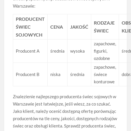
Warszawie:
PRODUCENT
RODZAJE
OB
ŚWIEC
CENA
JAKOŚĆ
ŚWIEC
KLI
SOJOWYCH
zapachowe,
Producent A
średnia
wysoka
figurki,
śred
ozdobne
zapachowe,
Producent B
niska
średnia
świece
dobr
konturowe
Znalezienie najlepszego producenta świec sojowych w
Warszawie jest łatwiejsze, jeśli wiesz, za co szukać.
Jako klient, należy ocenić dostępną ofertę porównując
producentów na tle ceny, jakości, dostępnych rodzajów
świec oraz obsługi klienta. Sprawdź producenta świec,