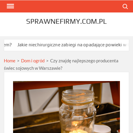
Skip
Search
to
content
SPRAWNEFIRMY.COM.PL
ie niechirurgiczne zabiegi na opadające powieki w Grodzisku Maz
Home
>
Dom i ogród
>
Czy znajdę najlepszego producenta
świec sojowych w Warszawie?