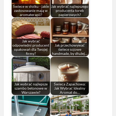
Świece w słoiku - jakie
Jak wybrać najlepszego
zastosowanie mają w
producenta toreb
aromaterapii?
papierowych?
Jak wybrać
odpowiedni producent
Jak przechowywać
opakowań dla Twojej
świece sojowe
firmy?
handmade, by dłużej…
Jak wybrać najlepsze
Świeca Zapachowa:
szambo betonowe w
Jak Wybrać Idealny
Warszawie?
Aromat do…