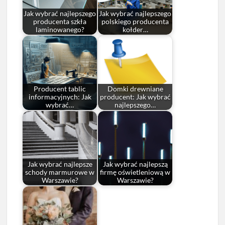
Jak wybrać najlepszego
Jak wybrać najlepszego
producenta szkła
polskiego producenta
laminowanego?
kołder…
Producent tablic
Domki drewniane
informacyjnych: Jak
producent: Jak wybrać
wybrać…
najlepszego…
Jak wybrać najlepsze
Jak wybrać najlepszą
schody marmurowe w
firmę oświetleniową w
Warszawie?
Warszawie?