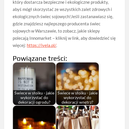
który dostarcza bezpieczne i ekologiczne produkty,
abyś mógł skorzystać ze wszystkich zalet zdrowych i
ekologicznych świec sojowych!Jeśli zastanawiasz się,
gdzie znajdziesz najlepszego producenta świec
sojowych w Warszawie, to zobacz, jakie sklepy
polecają Innomarket – kliknij w link, aby dowiedzieć się
więcej:
https://ivela.pl/
.
Powiązane treści:
Świece w słoiku - jakie
Świece w słoiku - jakie
wykorzystać do
wykorzystać do
dekoracji ogrodu?
dekoracji wnętrz?