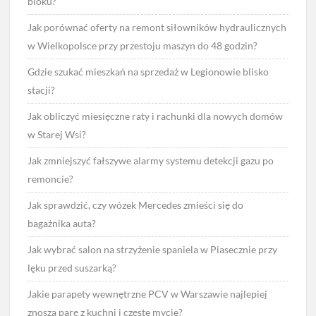
bloku?
Jak porównać oferty na remont siłowników hydraulicznych
w Wielkopolsce przy przestoju maszyn do 48 godzin?
Gdzie szukać mieszkań na sprzedaż w Legionowie blisko
stacji?
Jak obliczyć miesięczne raty i rachunki dla nowych domów
w Starej Wsi?
Jak zmniejszyć fałszywe alarmy systemu detekcji gazu po
remoncie?
Jak sprawdzić, czy wózek Mercedes zmieści się do
bagażnika auta?
Jak wybrać salon na strzyżenie spaniela w Piasecznie przy
lęku przed suszarką?
Jakie parapety wewnętrzne PCV w Warszawie najlepiej
znoszą parę z kuchni i częste mycie?