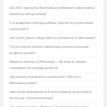
Jak zlecić opłacalną dezynsekcję w Bielanach (dezynsekcja
bielany) przed sprzedażą?
Czy koagulanty pomogą odetkać odpływ w przydomowej
oczyszczalni?
Jak ocenić jakość usługi lakierni proszkowej w Warszawie?
Czy hurtownia odzieży reklamowej powinna stosować
prognozy popytu?
Meble na wymiar w Wilanowie – Jak wybrać idealne
rozwiązania do swojego wnętrza?
Jak wycenić mieszkanie o powierzchni 100 m2 w
Warszawie szybko?
Jakie drzwi zewnętrzne w Kutnie najlepiej łączą izolację
termiczną i antywłamaniową?
Jak wybrać rolety na Bemowie, by obniżyć rachunki za