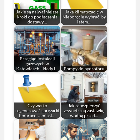
Jakie są najważniejsze
Jaką klimatyzację w
kroki do podłączenia
Nieporęcie wybrać, by
dostawy…
latem…
Przegląd instalacji
gazowych w
Katowicach - kiedy i…
Pompy do hydroforu
Czy warto
Jak zabezpieczyć
regenerować sprężarki
zewnętrzną zastawkę
Embraco zamiast…
wodną przed…