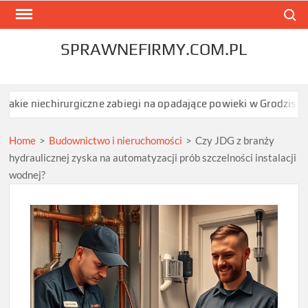
Skip
Search
to
content
SPRAWNEFIRMY.COM.PL
rurgiczne zabiegi na opadające powieki w Grodzisku Mazowieckim
Home
>
Budownictwo i nieruchomości
>
Czy JDG z branży
hydraulicznej zyska na automatyzacji prób szczelności instalacji
wodnej?