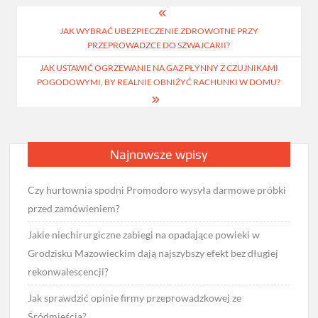
Nawigacja
JAK WYBRAĆ UBEZPIECZENIE ZDROWOTNE PRZY
wpisu
PRZEPROWADZCE DO SZWAJCARII?
JAK USTAWIĆ OGRZEWANIE NA GAZ PŁYNNY Z CZUJNIKAMI
POGODOWYMI, BY REALNIE OBNIŻYĆ RACHUNKI W DOMU?
Najnowsze wpisy
Czy hurtownia spodni Promodoro wysyła darmowe próbki
przed zamówieniem?
Jakie niechirurgiczne zabiegi na opadające powieki w
Grodzisku Mazowieckim dają najszybszy efekt bez długiej
rekonwalescencji?
Jak sprawdzić opinie firmy przeprowadzkowej ze
Śródmieścia?