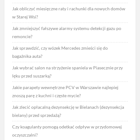
Jak obliczyć miesięczne raty i rachunki dla nowych domów
w Starej Wsi?
Jak zmniejszyć fałszywe alarmy systemu detekcji gazu po
remoncie?
Jak sprawdzić, czy wózek Mercedes zmieści się do
bagażnika auta?
Jak wybrać salon na strzyżenie spaniela w Piasecznie przy
lęku przed suszarką?
Jakie parapety wewnętrzne PCV w Warszawie najlepiej
znoszą parę z kuchni i częste mycie?
Jak zlecić opłacalną dezynsekcję w Bielanach (dezynsekcja
bielany) przed sprzedażą?
Czy koagulanty pomogą odetkać odpływ w przydomowej
oczyszczalni?