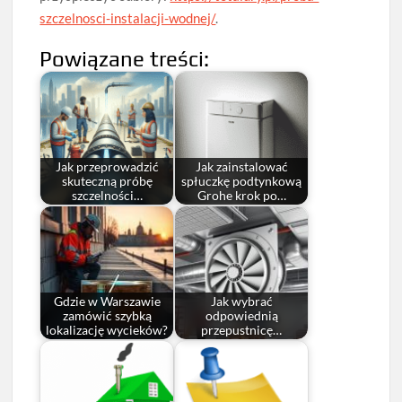
szczelnosci-instalacji-wodnej/
.
Powiązane treści:
Jak przeprowadzić
Jak zainstalować
skuteczną próbę
spłuczkę podtynkową
szczelności…
Grohe krok po…
Gdzie w Warszawie
Jak wybrać
zamówić szybką
odpowiednią
lokalizację wycieków?
przepustnicę…