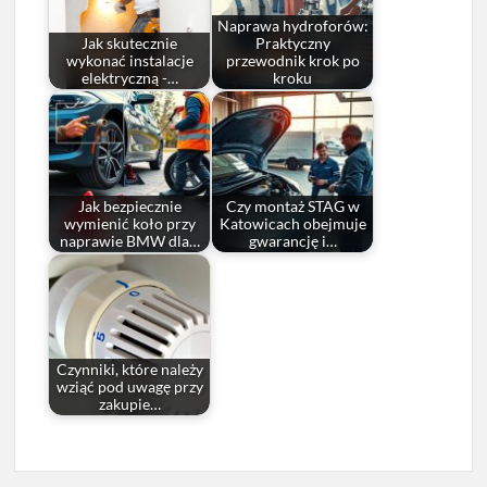
Naprawa hydroforów:
Jak skutecznie
Praktyczny
wykonać instalacje
przewodnik krok po
elektryczną -…
kroku
Jak bezpiecznie
Czy montaż STAG w
wymienić koło przy
Katowicach obejmuje
naprawie BMW dla…
gwarancję i…
Czynniki, które należy
wziąć pod uwagę przy
zakupie…