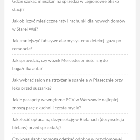
Gdzie szukać mieszkań na sprzedaż w Legionowie blisko
stacji?
Jak obliczyć miesięczne raty i rachunki dla nowych domów
w Starej Wsi?
Jak zmniejszyć fałszywe alarmy systemu detekcji gazu po
remoncie?
Jak sprawdzić, czy wózek Mercedes zmieści się do
bagażnika auta?
Jak wybrać salon na strzyżenie spaniela w Piasecznie przy
lęku przed suszarką?
Jakie parapety wewnętrzne PCV w Warszawie najlepiej
znoszą parę z kuchni i częste mycie?
Jak zlecić opłacalną dezynsekcję w Bielanach (dezynsekcja
bielany) przed sprzedażą?
Czy koagulanty pomogą odetkać odpływ w przydomowej