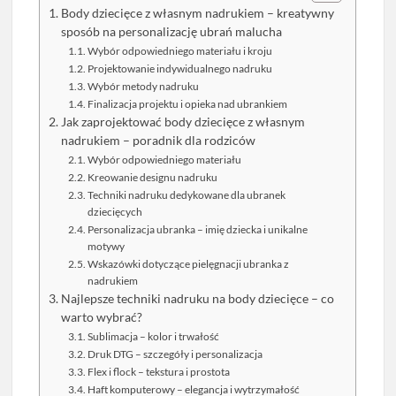
Body dziecięce z własnym nadrukiem – kreatywny
sposób na personalizację ubrań malucha
Wybór odpowiedniego materiału i kroju
Projektowanie indywidualnego nadruku
Wybór metody nadruku
Finalizacja projektu i opieka nad ubrankiem
Jak zaprojektować body dziecięce z własnym
nadrukiem – poradnik dla rodziców
Wybór odpowiedniego materiału
Kreowanie designu nadruku
Techniki nadruku dedykowane dla ubranek
dziecięcych
Personalizacja ubranka – imię dziecka i unikalne
motywy
Wskazówki dotyczące pielęgnacji ubranka z
nadrukiem
Najlepsze techniki nadruku na body dziecięce – co
warto wybrać?
Sublimacja – kolor i trwałość
Druk DTG – szczegóły i personalizacja
Flex i flock – tekstura i prostota
Haft komputerowy – elegancja i wytrzymałość