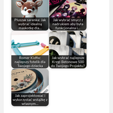
Pluszak sarenka: Jak
Jak wybrać smycz z
wybrać idealną
nadrukiem aby była
maskotkę dla…
funkcjonalna i…
Romer Kidfix:
Jak wybrać najlepsze
najlepszy fotelik dla
Kręgi Betonowe 500
Twojego dziecka
do Twojego Projektu?
Jak zaprojektować i
wykorzystać wstążkę z
własnym…