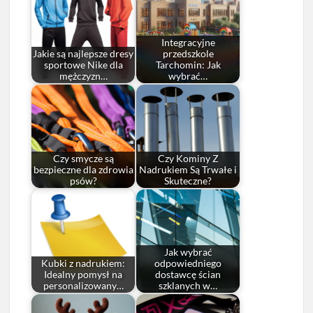
Integracyjne
Jakie są najlepsze dresy
przedszkole
sportowe Nike dla
Tarchomin: Jak
mężczyzn…
wybrać…
Czy smycze są
Czy Kominy Z
bezpieczne dla zdrowia
Nadrukiem Są Trwałe i
psów?
Skuteczne?
Jak wybrać
Kubki z nadrukiem:
odpowiedniego
Idealny pomysł na
dostawcę ścian
personalizowany…
szklanych w…