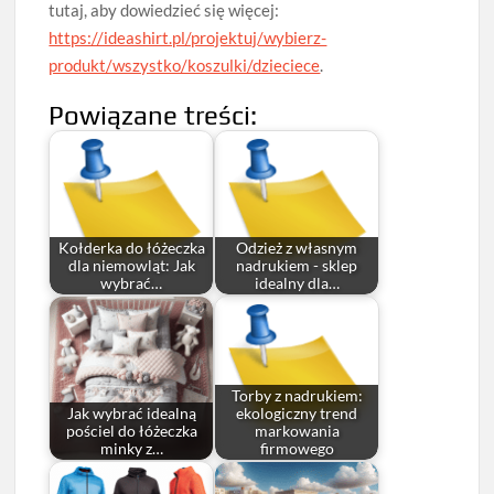
tutaj, aby dowiedzieć się więcej:
https://ideashirt.pl/projektuj/wybierz-
produkt/wszystko/koszulki/dzieciece
.
Powiązane treści:
Kołderka do łóżeczka
Odzież z własnym
dla niemowląt: Jak
nadrukiem - sklep
wybrać…
idealny dla…
Torby z nadrukiem:
Jak wybrać idealną
ekologiczny trend
pościel do łóżeczka
markowania
minky z…
firmowego