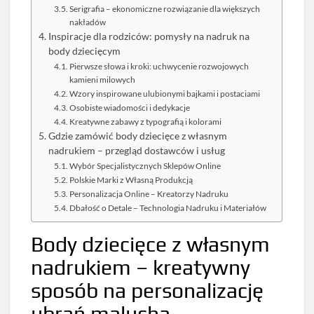
Serigrafia – ekonomiczne rozwiązanie dla większych
nakładów
Inspiracje dla rodziców: pomysły na nadruk na
body dziecięcym
Pierwsze słowa i kroki: uchwycenie rozwojowych
kamieni milowych
Wzory inspirowane ulubionymi bajkami i postaciami
Osobiste wiadomości i dedykacje
Kreatywne zabawy z typografią i kolorami
Gdzie zamówić body dziecięce z własnym
nadrukiem – przegląd dostawców i usług
Wybór Specjalistycznych Sklepów Online
Polskie Marki z Własną Produkcją
Personalizacja Online – Kreatorzy Nadruku
Dbałość o Detale – Technologia Nadruku i Materiałów
Body dziecięce z własnym
nadrukiem – kreatywny
sposób na personalizację
ubrań malucha