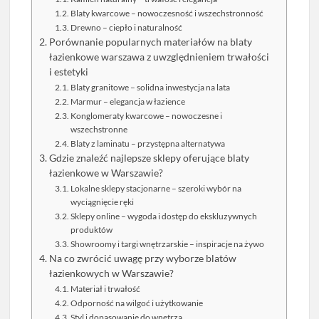
Blaty kwarcowe – nowoczesność i wszechstronność
Drewno – ciepło i naturalność
Porównanie popularnych materiałów na blaty
łazienkowe warszawa z uwzględnieniem trwałości
i estetyki
Blaty granitowe – solidna inwestycja na lata
Marmur – elegancja w łazience
Konglomeraty kwarcowe – nowoczesne i
wszechstronne
Blaty z laminatu – przystępna alternatywa
Gdzie znaleźć najlepsze sklepy oferujące blaty
łazienkowe w Warszawie?
Lokalne sklepy stacjonarne – szeroki wybór na
wyciągnięcie ręki
Sklepy online – wygoda i dostęp do ekskluzywnych
produktów
Showroomy i targi wnętrzarskie – inspiracje na żywo
Na co zwrócić uwagę przy wyborze blatów
łazienkowych w Warszawie?
Materiał i trwałość
Odporność na wilgoć i użytkowanie
Styl i dopasowanie do wnętrza