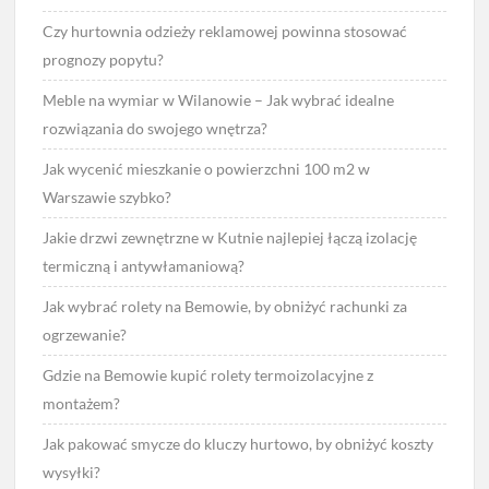
Czy hurtownia odzieży reklamowej powinna stosować
prognozy popytu?
Meble na wymiar w Wilanowie – Jak wybrać idealne
rozwiązania do swojego wnętrza?
Jak wycenić mieszkanie o powierzchni 100 m2 w
Warszawie szybko?
Jakie drzwi zewnętrzne w Kutnie najlepiej łączą izolację
termiczną i antywłamaniową?
Jak wybrać rolety na Bemowie, by obniżyć rachunki za
ogrzewanie?
Gdzie na Bemowie kupić rolety termoizolacyjne z
montażem?
Jak pakować smycze do kluczy hurtowo, by obniżyć koszty
wysyłki?