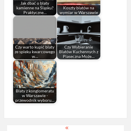
Jak dbać o blaty
kamienne na Śląsku?
Koszty blatów na
Praktyczne…
wymiar w Warszawie
Czy warto kupić blaty
Czy Wybieranie
ze spieku kwarcowego
Blatów Kuchennych z
w…
Piaseczna Może…
Blaty z konglomeratu
w Warszawie -
przewodnik wyboru…
Nawigacja