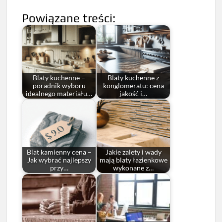
Powiązane treści:
Blaty kuchenne –
Blaty kuchenne z
poradnik wyboru
konglomeratu: cena
idealnego materiału…
jakość i…
Blat kamienny cena –
Jakie zalety i wady
Jak wybrać najlepszy
mają blaty łazienkowe
przy…
wykonane z…