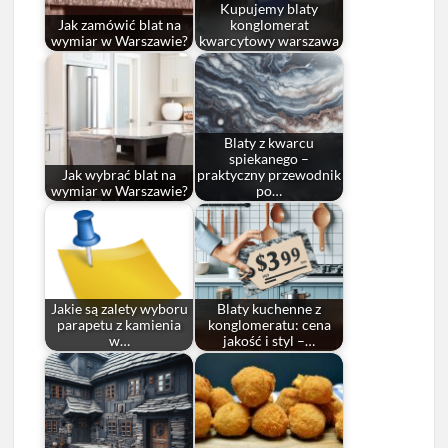
Kupujemy blaty
Jak zamówić blat na
konglomerat
wymiar w Warszawie?
kwarcytowy warszawa
Blaty z kwarcu
spiekanego –
Jak wybrać blat na
praktyczny przewodnik
wymiar w Warszawie?
po…
Jakie są zalety wyboru
Blaty kuchenne z
parapetu z kamienia
konglomeratu: cena
w…
jakość i styl –…