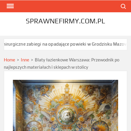
Skip
Search
to
content
SPRAWNEFIRMY.COM.PL
biegi na opadające powieki w Grodzisku Mazowieckim dają najszyb
Home
>
Inne
>
Blaty łazienkowe Warszawa: Przewodnik po
najlepszych materiałach i sklepach w stolicy