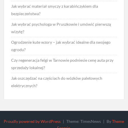
Jak wybrać materiał smyczy z karabińczykiem dla
bezpieczeństwa?
Jak wybrać psychologa w Pruszkowie i umówić pierwszą
wizytę?
Ogrodzenie kute wzory – jak wybrać idealne dla swojego
ogrodu?
Czy regeneracja felgi w Tarnowie podniesie cenę auta przy
sprzedaży lokalnej?
Jak oszczędzać na częściach do wózków paletowych
elektrycznych?
Proudly powered by WordPress
|
Theme: TimesNews
|
By
Theme
Freesia
.